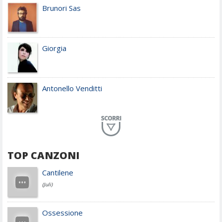
Brunori Sas
Giorgia
Antonello Venditti
Planet Funk
TOP CANZONI
Achille Lauro
Cantilene
(Juli)
Cesare Cremonini
Ossessione