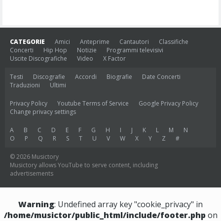
CATEGORIE
Amici
Anteprime
Cantautori
Classifiche
Concerti
Hip Hop
Notizie
Programmi televisivi
Uscite Discografiche
Video
X Factor
Testi
Discografie
Accordi
Biografie
Date Concerti
Traduzioni
Ultimi
Privacy Policy
Youtube Terms of Service
Google Privacy Policy
Change privacy settings
A
B
C
D
E
F
G
H
I
J
K
L
M
N
O
P
Q
R
S
T
U
V
W
X
Y
Z
#
© 2026 Musictory
Musictory allows YouTube to serve content, including
advertisements
Warning
: Undefined array key "cookie_privacy" in
/home/musictor/public_html/include/footer.php
on