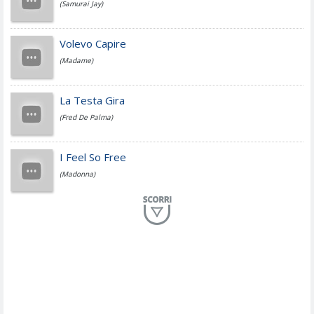
(Samurai Jay)
Jovanotti
Volevo Capire
(Madame)
Fedez
La Testa Gira
(Fred De Palma)
Simone Cristicchi
I Feel So Free
(Madonna)
Lucio Dalla
Al Mio Paese
(Serena Brancale)
ModÃ
Free To Love
(Duran Duran)