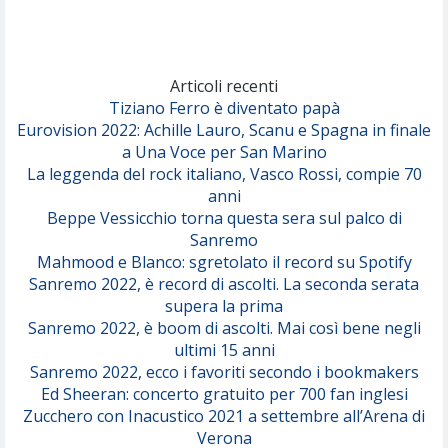
(Achille Lauro)
Marracash
So Easy (To Fall In Love)
(Olivia Dean)
Articoli recenti
Tiziano Ferro è diventato papà
Eurovision 2022: Achille Lauro, Scanu e Spagna in finale
Serenamente
a Una Voce per San Marino
(Juli)
La leggenda del rock italiano, Vasco Rossi, compie 70
anni
Beppe Vessicchio torna questa sera sul palco di
Sanremo
Mahmood e Blanco: sgretolato il record su Spotify
Sanremo 2022, è record di ascolti. La seconda serata
supera la prima
Sanremo 2022, è boom di ascolti. Mai così bene negli
ultimi 15 anni
Sanremo 2022, ecco i favoriti secondo i bookmakers
Ed Sheeran: concerto gratuito per 700 fan inglesi
Zucchero con Inacustico 2021 a settembre all’Arena di
Verona