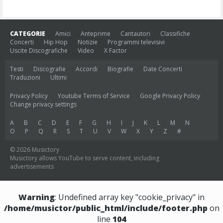
Pinguini Tattici Nucleari
Canzone Estiva
CATEGORIE
Amici
Anteprime
Cantautori
Classifiche
(Annalisa Scarrone)
Concerti
Hip Hop
Notizie
Programmi televisivi
Uscite Discografiche
Video
X Factor
Rose Villain
Comuni Immortali
Testi
Discografie
Accordi
Biografie
Date Concerti
Traduzioni
Ultimi
(Achille Lauro)
Privacy Policy
Youtube Terms of Service
Google Privacy Policy
Marracash
Change privacy settings
So Easy (To Fall In Love)
(Olivia Dean)
A
B
C
D
E
F
G
H
I
J
K
L
M
N
O
P
Q
R
S
T
U
V
W
X
Y
Z
#
Serenamente
© 2026 Musictory
Musictory allows YouTube to serve content, including
(Juli)
advertisements
Warning
: Undefined array key "cookie_privacy" in
/home/musictor/public_html/include/footer.php
on
line
104