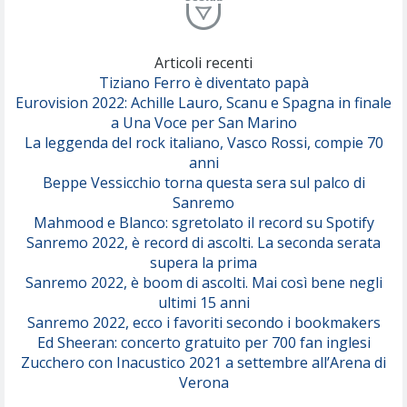
Lucio Dalla
Al Mio Paese
(Serena Brancale)
Articoli recenti
ModÃ
Tiziano Ferro è diventato papà
Free To Love
Eurovision 2022: Achille Lauro, Scanu e Spagna in finale
(Duran Duran)
a Una Voce per San Marino
La leggenda del rock italiano, Vasco Rossi, compie 70
Marco Masini
anni
Let Me Be
Beppe Vessicchio torna questa sera sul palco di
(Second Voice (The))
Sanremo
Mahmood e Blanco: sgretolato il record su Spotify
Duran Duran
Drop Dead
Sanremo 2022, è record di ascolti. La seconda serata
(Olivia Rodrigo)
supera la prima
Sanremo 2022, è boom di ascolti. Mai così bene negli
ultimi 15 anni
Willie Peyote
Cryogen
Sanremo 2022, ecco i favoriti secondo i bookmakers
(Muse)
Ed Sheeran: concerto gratuito per 700 fan inglesi
Zucchero con Inacustico 2021 a settembre all’Arena di
Nothing But Thieves
Verona
Per Sempre Si
(Sal da Vinci)