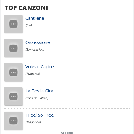
TOP CANZONI
Achille Lauro
Cantilene
(Juli)
Cesare Cremonini
Ossessione
(Samurai Jay)
Jovanotti
Volevo Capire
(Madame)
Fedez
La Testa Gira
(Fred De Palma)
Simone Cristicchi
I Feel So Free
(Madonna)