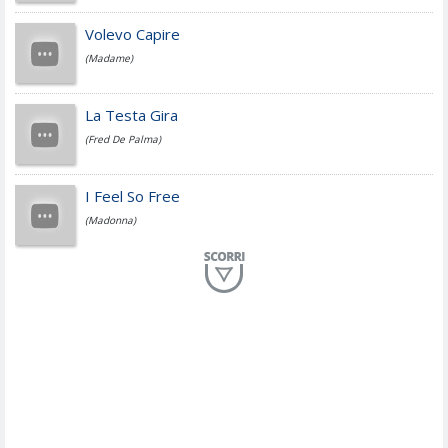
Jovanotti
Volevo Capire
(Madame)
Fedez
La Testa Gira
(Fred De Palma)
Simone Cristicchi
I Feel So Free
(Madonna)
Lucio Dalla
Al Mio Paese
(Serena Brancale)
ModÃ
Free To Love
(Duran Duran)
Marco Masini
Let Me Be