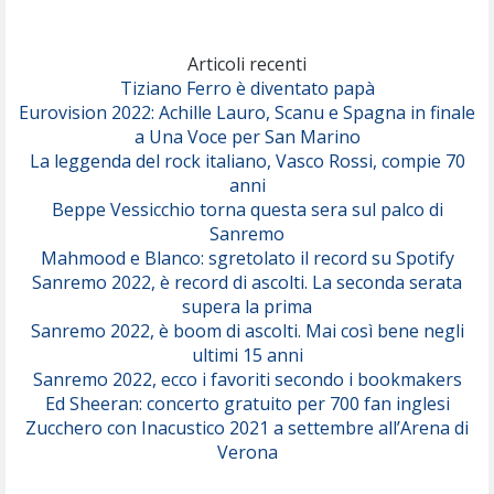
Marracash
So Easy (To Fall In Love)
(Olivia Dean)
Articoli recenti
Tiziano Ferro è diventato papà
Eurovision 2022: Achille Lauro, Scanu e Spagna in finale
Serenamente
a Una Voce per San Marino
(Juli)
La leggenda del rock italiano, Vasco Rossi, compie 70
anni
Beppe Vessicchio torna questa sera sul palco di
Sanremo
Mahmood e Blanco: sgretolato il record su Spotify
Sanremo 2022, è record di ascolti. La seconda serata
supera la prima
Sanremo 2022, è boom di ascolti. Mai così bene negli
ultimi 15 anni
Sanremo 2022, ecco i favoriti secondo i bookmakers
Ed Sheeran: concerto gratuito per 700 fan inglesi
Zucchero con Inacustico 2021 a settembre all’Arena di
Verona