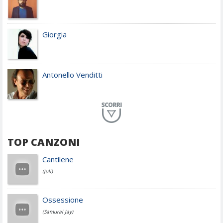
Giorgia
Antonello Venditti
Planet Funk
TOP CANZONI
Achille Lauro
Cantilene
(Juli)
Cesare Cremonini
Ossessione
(Samurai Jay)