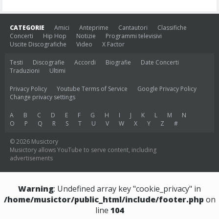
CATEGORIE
Amici
Anteprime
Cantautori
Classifiche
Concerti
Hip Hop
Notizie
Programmi televisivi
Uscite Discografiche
Video
X Factor
Testi
Discografie
Accordi
Biografie
Date Concerti
Traduzioni
Ultimi
Privacy Policy
Youtube Terms of Service
Google Privacy Policy
Change privacy settings
A
B
C
D
E
F
G
H
I
J
K
L
M
N
O
P
Q
R
S
T
U
V
W
X
Y
Z
#
© 2026 Musictory
Musictory allows YouTube to serve content, including
advertisements
Warning
: Undefined array key "cookie_privacy" in
/home/musictor/public_html/include/footer.php
on
line
104