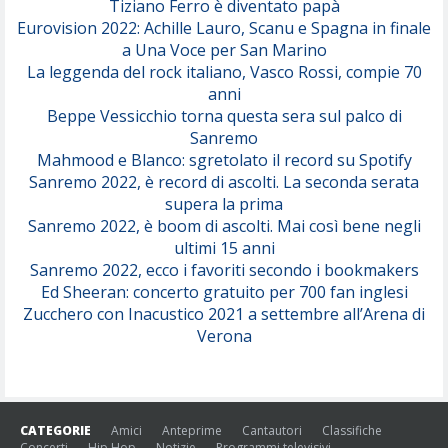
Tiziano Ferro è diventato papà
Eurovision 2022: Achille Lauro, Scanu e Spagna in finale
Serenamente
a Una Voce per San Marino
(Juli)
La leggenda del rock italiano, Vasco Rossi, compie 70
anni
Beppe Vessicchio torna questa sera sul palco di
Sanremo
Mahmood e Blanco: sgretolato il record su Spotify
Sanremo 2022, è record di ascolti. La seconda serata
supera la prima
Sanremo 2022, è boom di ascolti. Mai così bene negli
ultimi 15 anni
Sanremo 2022, ecco i favoriti secondo i bookmakers
Ed Sheeran: concerto gratuito per 700 fan inglesi
Zucchero con Inacustico 2021 a settembre all’Arena di
Verona
CATEGORIE
Amici
Anteprime
Cantautori
Classifiche
Concerti
Hip Hop
Notizie
Programmi televisivi