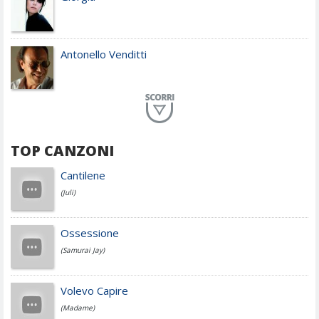
Antonello Venditti
Planet Funk
TOP CANZONI
Achille Lauro
Cantilene
(Juli)
Cesare Cremonini
Ossessione
(Samurai Jay)
Jovanotti
Volevo Capire
(Madame)