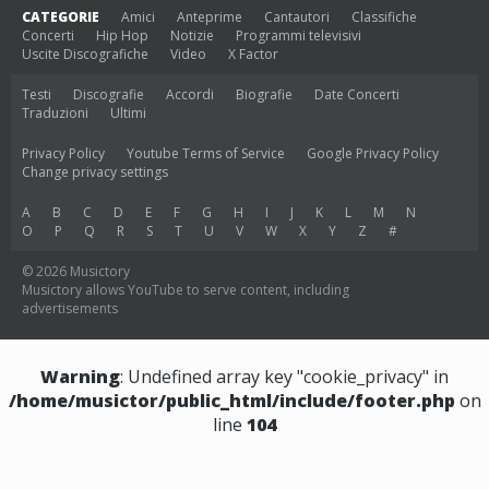
CATEGORIE
Amici
Anteprime
Cantautori
Classifiche
Concerti
Hip Hop
Notizie
Programmi televisivi
Uscite Discografiche
Video
X Factor
Testi
Discografie
Accordi
Biografie
Date Concerti
Traduzioni
Ultimi
Privacy Policy
Youtube Terms of Service
Google Privacy Policy
Change privacy settings
A
B
C
D
E
F
G
H
I
J
K
L
M
N
O
P
Q
R
S
T
U
V
W
X
Y
Z
#
© 2026 Musictory
Musictory allows YouTube to serve content, including
advertisements
Warning
: Undefined array key "cookie_privacy" in
/home/musictor/public_html/include/footer.php
on
line
104