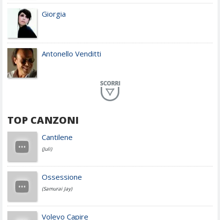
Giorgia
Antonello Venditti
Planet Funk
TOP CANZONI
Achille Lauro
Cantilene
(Juli)
Cesare Cremonini
Ossessione
(Samurai Jay)
Jovanotti
Volevo Capire