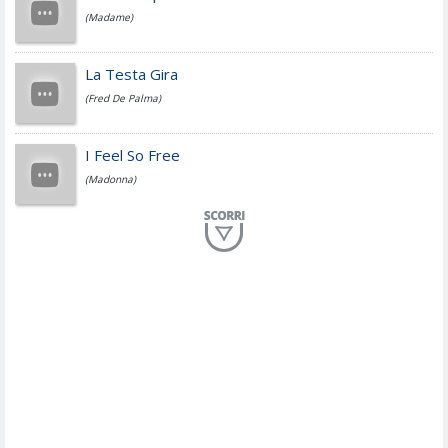
(Madame)
Fedez
La Testa Gira
(Fred De Palma)
Simone Cristicchi
I Feel So Free
(Madonna)
Lucio Dalla
Al Mio Paese
(Serena Brancale)
ModÃ
Free To Love
(Duran Duran)
Marco Masini
Let Me Be
(Second Voice (The))