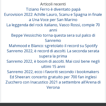
(Olivia Dean)
Articoli recenti
Tiziano Ferro è diventato papà
Eurovision 2022: Achille Lauro, Scanu e Spagna in finale
Serenamente
a Una Voce per San Marino
(Juli)
La leggenda del rock italiano, Vasco Rossi, compie 70
anni
Beppe Vessicchio torna questa sera sul palco di
Sanremo
Mahmood e Blanco: sgretolato il record su Spotify
Sanremo 2022, è record di ascolti. La seconda serata
supera la prima
Sanremo 2022, è boom di ascolti. Mai così bene negli
ultimi 15 anni
Sanremo 2022, ecco i favoriti secondo i bookmakers
Ed Sheeran: concerto gratuito per 700 fan inglesi
Zucchero con Inacustico 2021 a settembre all’Arena di
Verona