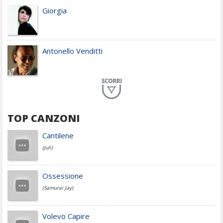
Giorgia
Antonello Venditti
Planet Funk
TOP CANZONI
Achille Lauro
Cantilene
(Juli)
Cesare Cremonini
Ossessione
(Samurai Jay)
Jovanotti
Volevo Capire