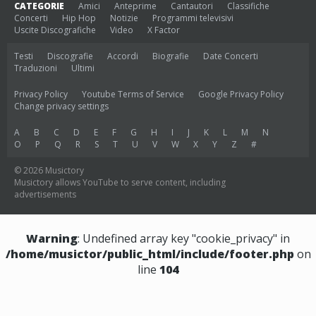
CATEGORIE
Amici
Anteprime
Cantautori
Classifiche
Concerti
Hip Hop
Notizie
Programmi televisivi
Uscite Discografiche
Video
X Factor
Testi
Discografie
Accordi
Biografie
Date Concerti
Traduzioni
Ultimi
Privacy Policy
Youtube Terms of Service
Google Privacy Policy
Change privacy settings
A
B
C
D
E
F
G
H
I
J
K
L
M
N
O
P
Q
R
S
T
U
V
W
X
Y
Z
#
© 2026 Musictory
Musictory allows YouTube to serve content, including
advertisements
Warning
: Undefined array key "cookie_privacy" in
/home/musictor/public_html/include/footer.php
on
line
104