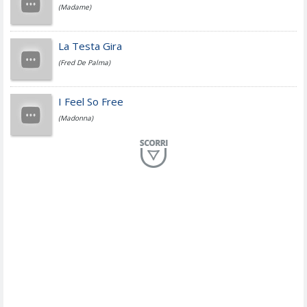
(Madame)
Fedez
La Testa Gira
(Fred De Palma)
Simone Cristicchi
I Feel So Free
(Madonna)
Lucio Dalla
Al Mio Paese
(Serena Brancale)
ModÃ
Free To Love
(Duran Duran)
Marco Masini
Let Me Be
(Second Voice (The))