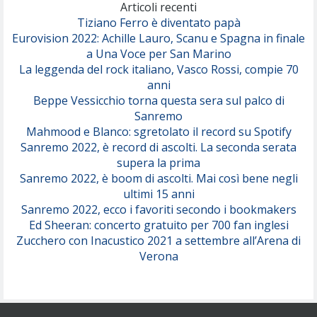
(Olivia Dean)
Articoli recenti
Tiziano Ferro è diventato papà
Eurovision 2022: Achille Lauro, Scanu e Spagna in finale
Serenamente
a Una Voce per San Marino
(Juli)
La leggenda del rock italiano, Vasco Rossi, compie 70
anni
Beppe Vessicchio torna questa sera sul palco di
Sanremo
Mahmood e Blanco: sgretolato il record su Spotify
Sanremo 2022, è record di ascolti. La seconda serata
supera la prima
Sanremo 2022, è boom di ascolti. Mai così bene negli
ultimi 15 anni
Sanremo 2022, ecco i favoriti secondo i bookmakers
Ed Sheeran: concerto gratuito per 700 fan inglesi
Zucchero con Inacustico 2021 a settembre all’Arena di
Verona