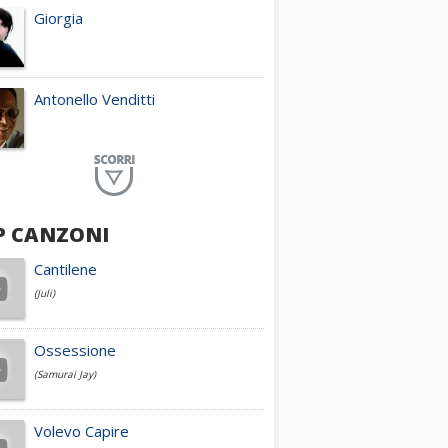
Giorgia
Antonello Venditti
Planet Funk
P CANZONI
Achille Lauro
Cantilene
(Juli)
Cesare Cremonini
Ossessione
(Samurai Jay)
Jovanotti
Volevo Capire