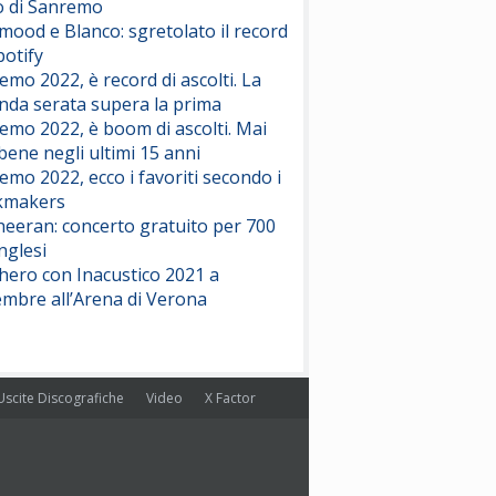
o di Sanremo
Duran Duran
Drop Dead
ood e Blanco: sgretolato il record
(Olivia Rodrigo)
potify
emo 2022, è record di ascolti. La
nda serata supera la prima
Willie Peyote
Cryogen
emo 2022, è boom di ascolti. Mai
(Muse)
 bene negli ultimi 15 anni
emo 2022, ecco i favoriti secondo i
Nothing But Thieves
kmakers
Per Sempre Si
heeran: concerto gratuito per 700
(Sal da Vinci)
nglesi
hero con Inacustico 2021 a
Pinguini Tattici Nucleari
Canzone Estiva
embre all’Arena di Verona
(Annalisa Scarrone)
Rose Villain
Comuni Immortali
Uscite Discografiche
Video
X Factor
(Achille Lauro)
Marracash
So Easy (To Fall In Love)