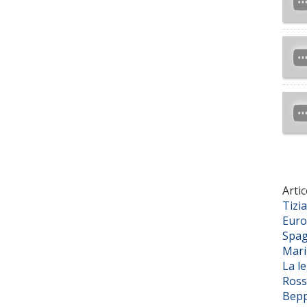
Artic
Tizi
Euro
Spag
Mar
La l
Ross
Bepp