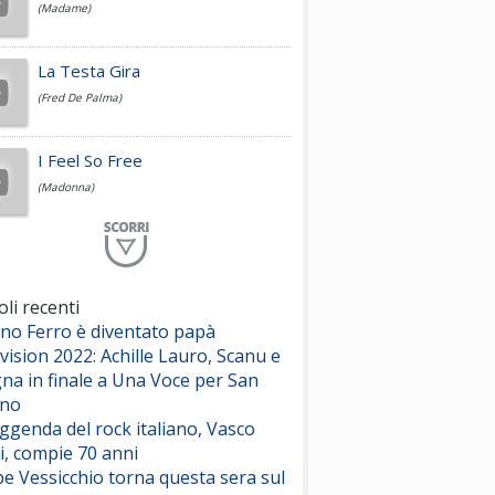
(Madame)
Fedez
La Testa Gira
(Fred De Palma)
Simone Cristicchi
I Feel So Free
(Madonna)
Lucio Dalla
Al Mio Paese
(Serena Brancale)
oli recenti
ano Ferro è diventato papà
ModÃ
Free To Love
vision 2022: Achille Lauro, Scanu e
(Duran Duran)
na in finale a Una Voce per San
ino
Marco Masini
eggenda del rock italiano, Vasco
Let Me Be
i, compie 70 anni
(Second Voice (The))
e Vessicchio torna questa sera sul