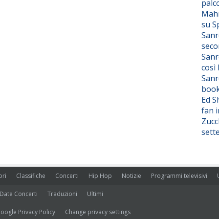
palc
Mahm
su S
Sanr
seco
Sanr
così
Sanr
boo
Ed S
fan i
Zucc
sett
ori
Classifiche
Concerti
Hip Hop
Notizie
Programmi televisivi
Date Concerti
Traduzioni
Ultimi
oogle Privacy Policy
Change privacy settings