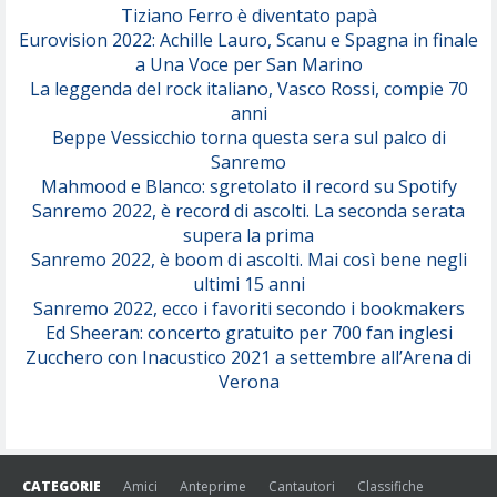
Tiziano Ferro è diventato papà
Eurovision 2022: Achille Lauro, Scanu e Spagna in finale
Serenamente
a Una Voce per San Marino
(Juli)
La leggenda del rock italiano, Vasco Rossi, compie 70
anni
Beppe Vessicchio torna questa sera sul palco di
Sanremo
Mahmood e Blanco: sgretolato il record su Spotify
Sanremo 2022, è record di ascolti. La seconda serata
supera la prima
Sanremo 2022, è boom di ascolti. Mai così bene negli
ultimi 15 anni
Sanremo 2022, ecco i favoriti secondo i bookmakers
Ed Sheeran: concerto gratuito per 700 fan inglesi
Zucchero con Inacustico 2021 a settembre all’Arena di
Verona
CATEGORIE
Amici
Anteprime
Cantautori
Classifiche