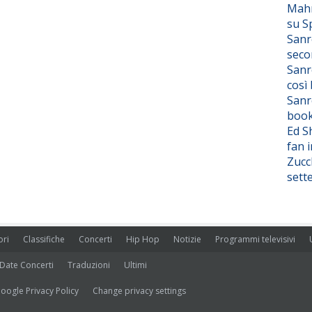
Mahm
su S
Sanr
seco
Sanr
così
Sanr
boo
Ed S
fan i
Zucc
sett
ori
Classifiche
Concerti
Hip Hop
Notizie
Programmi televisivi
Date Concerti
Traduzioni
Ultimi
oogle Privacy Policy
Change privacy settings