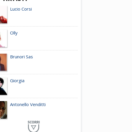
Lucio Corsi
Olly
Brunori Sas
Giorgia
Antonello Venditti
Planet Funk