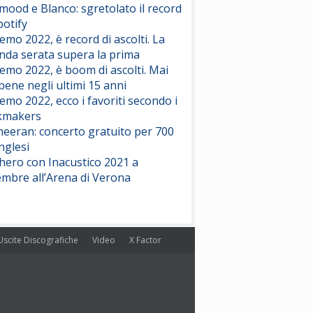
ood e Blanco: sgretolato il record
potify
emo 2022, è record di ascolti. La
nda serata supera la prima
emo 2022, è boom di ascolti. Mai
 bene negli ultimi 15 anni
emo 2022, ecco i favoriti secondo i
kmakers
heeran: concerto gratuito per 700
nglesi
hero con Inacustico 2021 a
embre all’Arena di Verona
Uscite Discografiche
Video
X Factor