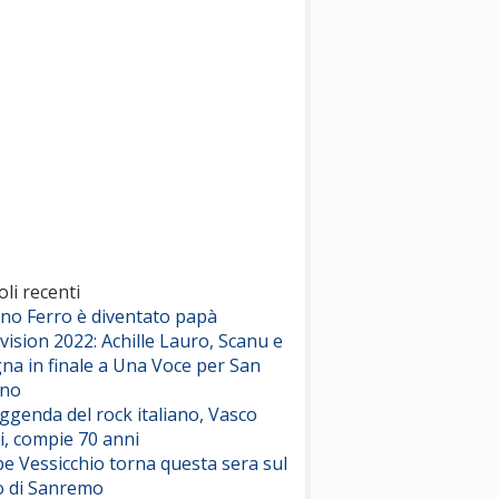
(Sal da Vinci)
Pinguini Tattici Nucleari
Canzone Estiva
(Annalisa Scarrone)
Rose Villain
Comuni Immortali
(Achille Lauro)
Marracash
So Easy (To Fall In Love)
(Olivia Dean)
oli recenti
ano Ferro è diventato papà
vision 2022: Achille Lauro, Scanu e
Serenamente
na in finale a Una Voce per San
(Juli)
ino
eggenda del rock italiano, Vasco
i, compie 70 anni
e Vessicchio torna questa sera sul
o di Sanremo