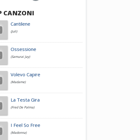
P CANZONI
Achille Lauro
Cantilene
(Juli)
Cesare Cremonini
Ossessione
(Samurai Jay)
Jovanotti
Volevo Capire
(Madame)
Fedez
La Testa Gira
(Fred De Palma)
Simone Cristicchi
I Feel So Free
(Madonna)