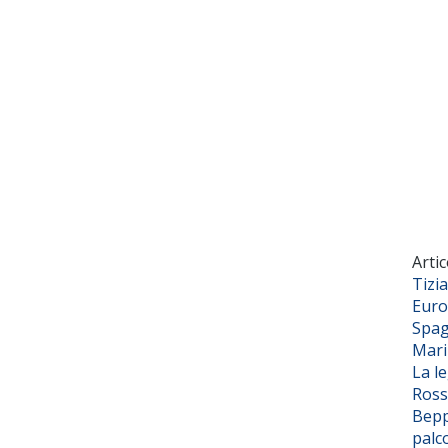
Artic
Tizi
Euro
Spag
Mar
La l
Ross
Bepp
palc