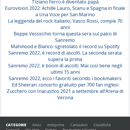
Tiziano Ferro è diventato papà
Eurovision 2022: Achille Lauro, Scanu e Spagna in finale
Serenamente
a Una Voce per San Marino
(Juli)
La leggenda del rock italiano, Vasco Rossi, compie 70
anni
Beppe Vessicchio torna questa sera sul palco di
Sanremo
Mahmood e Blanco: sgretolato il record su Spotify
Sanremo 2022, è record di ascolti. La seconda serata
supera la prima
Sanremo 2022, è boom di ascolti. Mai così bene negli
ultimi 15 anni
Sanremo 2022, ecco i favoriti secondo i bookmakers
Ed Sheeran: concerto gratuito per 700 fan inglesi
Zucchero con Inacustico 2021 a settembre all’Arena di
Verona
CATEGORIE
Amici
Anteprime
Cantautori
Classifiche
Concerti
Hip Hop
Notizie
Programmi televisivi