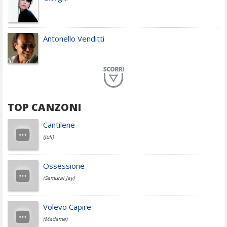
Antonello Venditti
Planet Funk
TOP CANZONI
Achille Lauro
Cantilene
(Juli)
Cesare Cremonini
Ossessione
(Samurai Jay)
Jovanotti
Volevo Capire
(Madame)