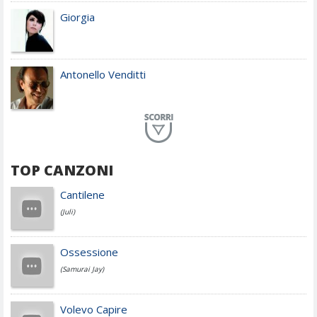
Giorgia
Antonello Venditti
Planet Funk
TOP CANZONI
Achille Lauro
Cantilene
(Juli)
Cesare Cremonini
Ossessione
(Samurai Jay)
Jovanotti
Volevo Capire