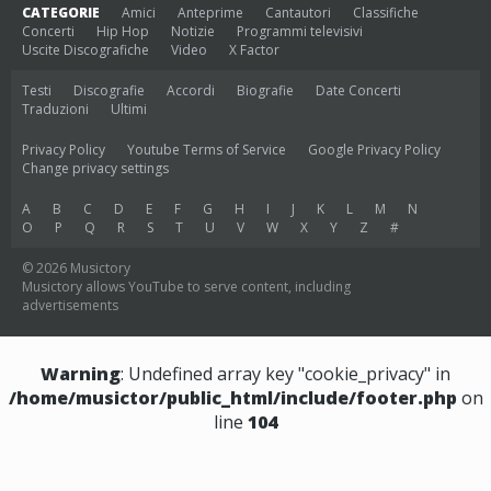
CATEGORIE
Amici
Anteprime
Cantautori
Classifiche
Concerti
Hip Hop
Notizie
Programmi televisivi
Uscite Discografiche
Video
X Factor
Testi
Discografie
Accordi
Biografie
Date Concerti
Traduzioni
Ultimi
Privacy Policy
Youtube Terms of Service
Google Privacy Policy
Change privacy settings
A
B
C
D
E
F
G
H
I
J
K
L
M
N
O
P
Q
R
S
T
U
V
W
X
Y
Z
#
© 2026 Musictory
Musictory allows YouTube to serve content, including
advertisements
Warning
: Undefined array key "cookie_privacy" in
/home/musictor/public_html/include/footer.php
on
line
104