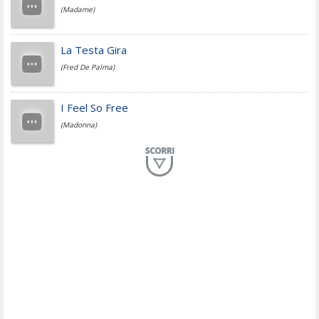
(Madame)
Fedez
La Testa Gira
(Fred De Palma)
Simone Cristicchi
I Feel So Free
(Madonna)
Lucio Dalla
Al Mio Paese
(Serena Brancale)
ModÃ
Free To Love
(Duran Duran)
Marco Masini
Let Me Be
(Second Voice (The))