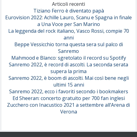
(Olivia Dean)
Articoli recenti
Tiziano Ferro è diventato papà
Eurovision 2022: Achille Lauro, Scanu e Spagna in finale
Serenamente
a Una Voce per San Marino
(Juli)
La leggenda del rock italiano, Vasco Rossi, compie 70
anni
Beppe Vessicchio torna questa sera sul palco di
Sanremo
Mahmood e Blanco: sgretolato il record su Spotify
Sanremo 2022, è record di ascolti. La seconda serata
supera la prima
Sanremo 2022, è boom di ascolti. Mai così bene negli
ultimi 15 anni
Sanremo 2022, ecco i favoriti secondo i bookmakers
Ed Sheeran: concerto gratuito per 700 fan inglesi
Zucchero con Inacustico 2021 a settembre all’Arena di
Verona