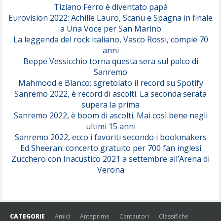
Tiziano Ferro è diventato papà
Eurovision 2022: Achille Lauro, Scanu e Spagna in finale
Serenamente
a Una Voce per San Marino
(Juli)
La leggenda del rock italiano, Vasco Rossi, compie 70
anni
Beppe Vessicchio torna questa sera sul palco di
Sanremo
Mahmood e Blanco: sgretolato il record su Spotify
Sanremo 2022, è record di ascolti. La seconda serata
supera la prima
Sanremo 2022, è boom di ascolti. Mai così bene negli
ultimi 15 anni
Sanremo 2022, ecco i favoriti secondo i bookmakers
Ed Sheeran: concerto gratuito per 700 fan inglesi
Zucchero con Inacustico 2021 a settembre all’Arena di
Verona
CATEGORIE
Amici
Anteprime
Cantautori
Classifiche