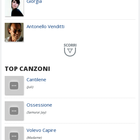
Giorgia
Antonello Venditti
Planet Funk
TOP CANZONI
Achille Lauro
Cantilene
(Juli)
Cesare Cremonini
Ossessione
(Samurai Jay)
Jovanotti
Volevo Capire
(Madame)