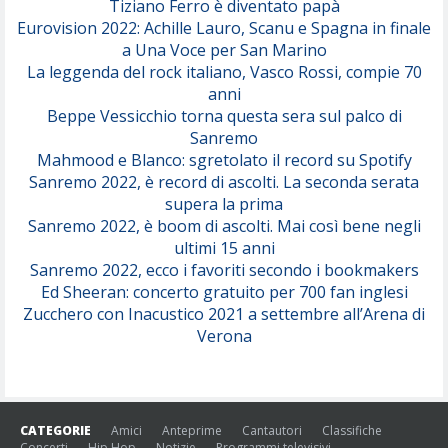
Tiziano Ferro è diventato papà
Eurovision 2022: Achille Lauro, Scanu e Spagna in finale
Serenamente
a Una Voce per San Marino
(Juli)
La leggenda del rock italiano, Vasco Rossi, compie 70
anni
Beppe Vessicchio torna questa sera sul palco di
Sanremo
Mahmood e Blanco: sgretolato il record su Spotify
Sanremo 2022, è record di ascolti. La seconda serata
supera la prima
Sanremo 2022, è boom di ascolti. Mai così bene negli
ultimi 15 anni
Sanremo 2022, ecco i favoriti secondo i bookmakers
Ed Sheeran: concerto gratuito per 700 fan inglesi
Zucchero con Inacustico 2021 a settembre all’Arena di
Verona
CATEGORIE
Amici
Anteprime
Cantautori
Classifiche
Concerti
Hip Hop
Notizie
Programmi televisivi