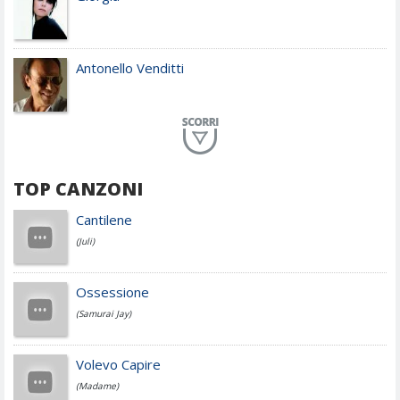
Antonello Venditti
Planet Funk
TOP CANZONI
Achille Lauro
Cantilene
(Juli)
Cesare Cremonini
Ossessione
(Samurai Jay)
Jovanotti
Volevo Capire
(Madame)