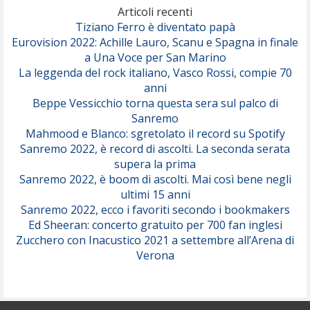
(Olivia Dean)
Articoli recenti
Tiziano Ferro è diventato papà
Eurovision 2022: Achille Lauro, Scanu e Spagna in finale
Serenamente
a Una Voce per San Marino
(Juli)
La leggenda del rock italiano, Vasco Rossi, compie 70
anni
Beppe Vessicchio torna questa sera sul palco di
Sanremo
Mahmood e Blanco: sgretolato il record su Spotify
Sanremo 2022, è record di ascolti. La seconda serata
supera la prima
Sanremo 2022, è boom di ascolti. Mai così bene negli
ultimi 15 anni
Sanremo 2022, ecco i favoriti secondo i bookmakers
Ed Sheeran: concerto gratuito per 700 fan inglesi
Zucchero con Inacustico 2021 a settembre all’Arena di
Verona