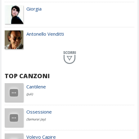
Giorgia
Antonello Venditti
Planet Funk
TOP CANZONI
Achille Lauro
Cantilene
(Juli)
Cesare Cremonini
Ossessione
(Samurai Jay)
Jovanotti
Volevo Capire