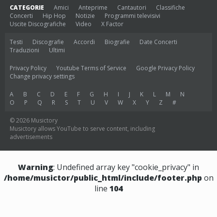
CATEGORIE
Amici
Anteprime
Cantautori
Classifiche
Concerti
Hip Hop
Notizie
Programmi televisivi
Uscite Discografiche
Video
X Factor
Testi
Discografie
Accordi
Biografie
Date Concerti
Traduzioni
Ultimi
Privacy Policy
Youtube Terms of Service
Google Privacy Policy
Change privacy settings
A
B
C
D
E
F
G
H
I
J
K
L
M
N
O
P
Q
R
S
T
U
V
W
X
Y
Z
#
© 2026 Musictory
Musictory allows YouTube to serve content, including
advertisements
Warning
: Undefined array key "cookie_privacy" in
/home/musictor/public_html/include/footer.php
on
line
104