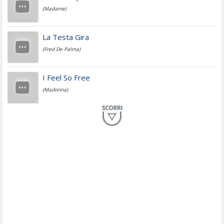
(Madame)
Fedez
La Testa Gira
(Fred De Palma)
Simone Cristicchi
I Feel So Free
(Madonna)
Lucio Dalla
Al Mio Paese
(Serena Brancale)
ModÃ
Free To Love
(Duran Duran)
Marco Masini
Let Me Be
(Second Voice (The))