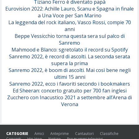
Tiziano Ferro è diventato papà
Eurovision 2022: Achille Lauro, Scanu e Spagna in finale
Serenamente
a Una Voce per San Marino
(Juli)
La leggenda del rock italiano, Vasco Rossi, compie 70
anni
Beppe Vessicchio torna questa sera sul palco di
Sanremo
Mahmood e Blanco: sgretolato il record su Spotify
Sanremo 2022, è record di ascolti. La seconda serata
supera la prima
Sanremo 2022, è boom di ascolti. Mai così bene negli
ultimi 15 anni
Sanremo 2022, ecco i favoriti secondo i bookmakers
Ed Sheeran: concerto gratuito per 700 fan inglesi
Zucchero con Inacustico 2021 a settembre all’Arena di
Verona
CATEGORIE
Amici
Anteprime
Cantautori
Classifiche
Concerti
Hip Hop
Notizie
Programmi televisivi