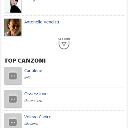
Antonello Venditti
Planet Funk
TOP CANZONI
Achille Lauro
Cantilene
(Juli)
Cesare Cremonini
Ossessione
(Samurai Jay)
Jovanotti
Volevo Capire
(Madame)