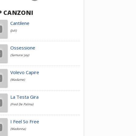
P CANZONI
Achille Lauro
Cantilene
(Juli)
Cesare Cremonini
Ossessione
(Samurai Jay)
Jovanotti
Volevo Capire
(Madame)
Fedez
La Testa Gira
(Fred De Palma)
Simone Cristicchi
I Feel So Free
(Madonna)