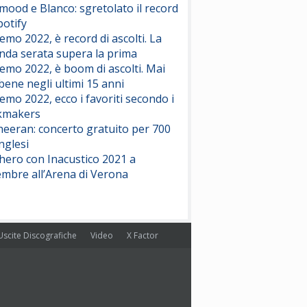
ood e Blanco: sgretolato il record
potify
emo 2022, è record di ascolti. La
nda serata supera la prima
emo 2022, è boom di ascolti. Mai
 bene negli ultimi 15 anni
emo 2022, ecco i favoriti secondo i
kmakers
heeran: concerto gratuito per 700
nglesi
hero con Inacustico 2021 a
embre all’Arena di Verona
Uscite Discografiche
Video
X Factor