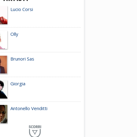
Lucio Corsi
Olly
Brunori Sas
Giorgia
Antonello Venditti
Planet Funk