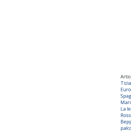
Artic
Tizi
Euro
Spag
Mar
La l
Ross
Bepp
palc