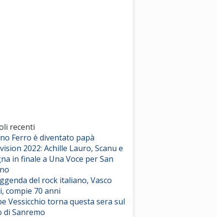
(Sal da Vinci)
Pinguini Tattici Nucleari
Canzone Estiva
(Annalisa Scarrone)
Rose Villain
Comuni Immortali
(Achille Lauro)
Marracash
So Easy (To Fall In Love)
(Olivia Dean)
oli recenti
ano Ferro è diventato papà
vision 2022: Achille Lauro, Scanu e
Serenamente
na in finale a Una Voce per San
(Juli)
ino
eggenda del rock italiano, Vasco
i, compie 70 anni
e Vessicchio torna questa sera sul
o di Sanremo