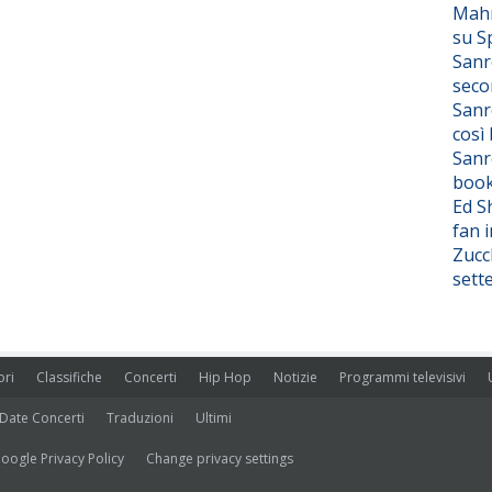
Mahm
su S
Sanr
seco
Sanr
così
Sanr
boo
Ed S
fan i
Zucc
sett
ori
Classifiche
Concerti
Hip Hop
Notizie
Programmi televisivi
Date Concerti
Traduzioni
Ultimi
oogle Privacy Policy
Change privacy settings