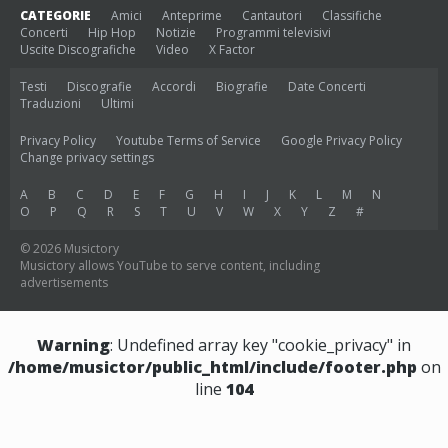
CATEGORIE
Amici
Anteprime
Cantautori
Classifiche
Concerti
Hip Hop
Notizie
Programmi televisivi
Uscite Discografiche
Video
X Factor
Testi
Discografie
Accordi
Biografie
Date Concerti
Traduzioni
Ultimi
Privacy Policy
Youtube Terms of Service
Google Privacy Policy
Change privacy settings
A
B
C
D
E
F
G
H
I
J
K
L
M
N
O
P
Q
R
S
T
U
V
W
X
Y
Z
#
© 2026 Musictory
Musictory allows YouTube to serve content, including
advertisements
Warning
: Undefined array key "cookie_privacy" in
/home/musictor/public_html/include/footer.php
on
line
104