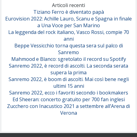
(Olivia Dean)
Articoli recenti
Tiziano Ferro è diventato papà
Eurovision 2022: Achille Lauro, Scanu e Spagna in finale
Serenamente
a Una Voce per San Marino
(Juli)
La leggenda del rock italiano, Vasco Rossi, compie 70
anni
Beppe Vessicchio torna questa sera sul palco di
Sanremo
Mahmood e Blanco: sgretolato il record su Spotify
Sanremo 2022, è record di ascolti. La seconda serata
supera la prima
Sanremo 2022, è boom di ascolti. Mai così bene negli
ultimi 15 anni
Sanremo 2022, ecco i favoriti secondo i bookmakers
Ed Sheeran: concerto gratuito per 700 fan inglesi
Zucchero con Inacustico 2021 a settembre all’Arena di
Verona