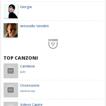
Giorgia
Antonello Venditti
Planet Funk
TOP CANZONI
Achille Lauro
Cantilene
(Juli)
Cesare Cremonini
Ossessione
(Samurai Jay)
Jovanotti
Volevo Capire