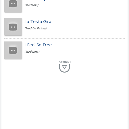
(Madame)
Fedez
La Testa Gira
(Fred De Palma)
Simone Cristicchi
I Feel So Free
(Madonna)
Lucio Dalla
Al Mio Paese
(Serena Brancale)
ModÃ
Free To Love
(Duran Duran)
Marco Masini
Let Me Be
(Second Voice (The))