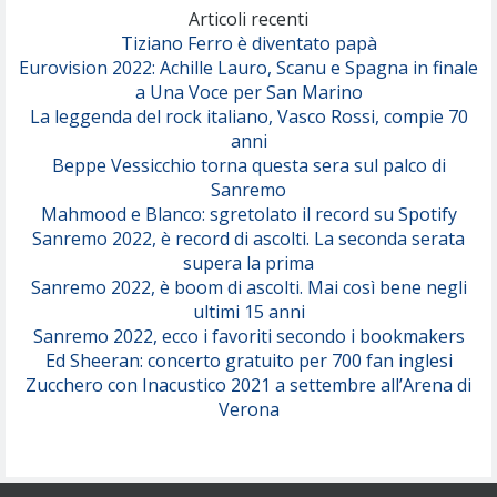
(Olivia Dean)
Articoli recenti
Tiziano Ferro è diventato papà
Eurovision 2022: Achille Lauro, Scanu e Spagna in finale
Serenamente
a Una Voce per San Marino
(Juli)
La leggenda del rock italiano, Vasco Rossi, compie 70
anni
Beppe Vessicchio torna questa sera sul palco di
Sanremo
Mahmood e Blanco: sgretolato il record su Spotify
Sanremo 2022, è record di ascolti. La seconda serata
supera la prima
Sanremo 2022, è boom di ascolti. Mai così bene negli
ultimi 15 anni
Sanremo 2022, ecco i favoriti secondo i bookmakers
Ed Sheeran: concerto gratuito per 700 fan inglesi
Zucchero con Inacustico 2021 a settembre all’Arena di
Verona