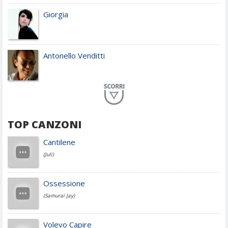
Giorgia
Antonello Venditti
Planet Funk
TOP CANZONI
Achille Lauro
Cantilene
(Juli)
Cesare Cremonini
Ossessione
(Samurai Jay)
Jovanotti
Volevo Capire