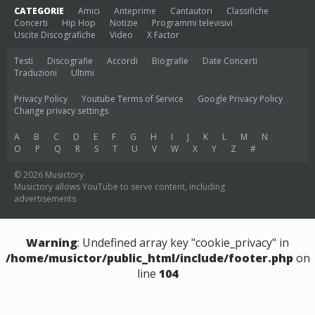
CATEGORIE
Amici
Anteprime
Cantautori
Classifiche
Concerti
Hip Hop
Notizie
Programmi televisivi
Uscite Discografiche
Video
X Factor
Testi
Discografie
Accordi
Biografie
Date Concerti
Traduzioni
Ultimi
Privacy Policy
Youtube Terms of Service
Google Privacy Policy
Change privacy settings
A
B
C
D
E
F
G
H
I
J
K
L
M
N
O
P
Q
R
S
T
U
V
W
X
Y
Z
#
© 2026 Musictory
Musictory allows YouTube to serve content, including
advertisements
Warning
: Undefined array key "cookie_privacy" in
/home/musictor/public_html/include/footer.php
on
line
104