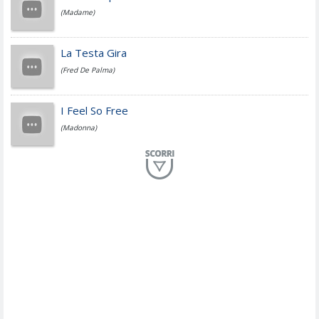
(Madame)
Fedez
La Testa Gira
(Fred De Palma)
Simone Cristicchi
I Feel So Free
(Madonna)
Lucio Dalla
Al Mio Paese
(Serena Brancale)
ModÃ
Free To Love
(Duran Duran)
Marco Masini
Let Me Be
(Second Voice (The))