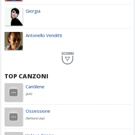
Giorgia
Antonello Venditti
Planet Funk
TOP CANZONI
Achille Lauro
Cantilene
(Juli)
Cesare Cremonini
Ossessione
(Samurai Jay)
Jovanotti