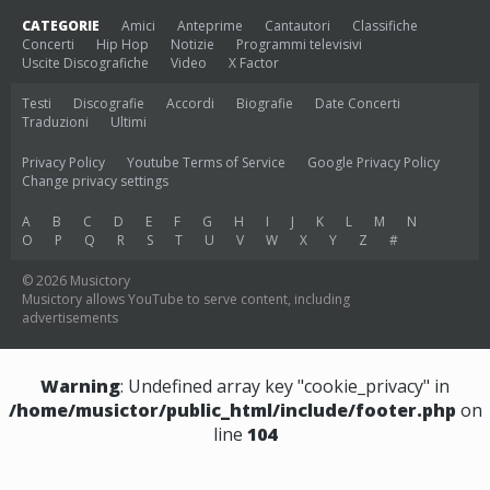
CATEGORIE
Amici
Anteprime
Cantautori
Classifiche
Concerti
Hip Hop
Notizie
Programmi televisivi
Uscite Discografiche
Video
X Factor
Testi
Discografie
Accordi
Biografie
Date Concerti
Traduzioni
Ultimi
Privacy Policy
Youtube Terms of Service
Google Privacy Policy
Change privacy settings
A
B
C
D
E
F
G
H
I
J
K
L
M
N
O
P
Q
R
S
T
U
V
W
X
Y
Z
#
© 2026 Musictory
Musictory allows YouTube to serve content, including
advertisements
Warning
: Undefined array key "cookie_privacy" in
/home/musictor/public_html/include/footer.php
on
line
104