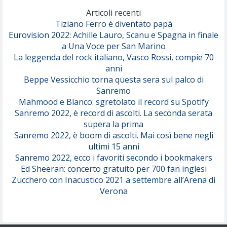
(Olivia Dean)
Articoli recenti
Tiziano Ferro è diventato papà
Eurovision 2022: Achille Lauro, Scanu e Spagna in finale
Serenamente
a Una Voce per San Marino
(Juli)
La leggenda del rock italiano, Vasco Rossi, compie 70
anni
Beppe Vessicchio torna questa sera sul palco di
Sanremo
Mahmood e Blanco: sgretolato il record su Spotify
Sanremo 2022, è record di ascolti. La seconda serata
supera la prima
Sanremo 2022, è boom di ascolti. Mai così bene negli
ultimi 15 anni
Sanremo 2022, ecco i favoriti secondo i bookmakers
Ed Sheeran: concerto gratuito per 700 fan inglesi
Zucchero con Inacustico 2021 a settembre all’Arena di
Verona