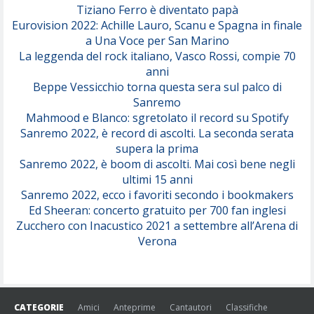
Tiziano Ferro è diventato papà
Eurovision 2022: Achille Lauro, Scanu e Spagna in finale
Serenamente
a Una Voce per San Marino
(Juli)
La leggenda del rock italiano, Vasco Rossi, compie 70
anni
Beppe Vessicchio torna questa sera sul palco di
Sanremo
Mahmood e Blanco: sgretolato il record su Spotify
Sanremo 2022, è record di ascolti. La seconda serata
supera la prima
Sanremo 2022, è boom di ascolti. Mai così bene negli
ultimi 15 anni
Sanremo 2022, ecco i favoriti secondo i bookmakers
Ed Sheeran: concerto gratuito per 700 fan inglesi
Zucchero con Inacustico 2021 a settembre all’Arena di
Verona
CATEGORIE
Amici
Anteprime
Cantautori
Classifiche