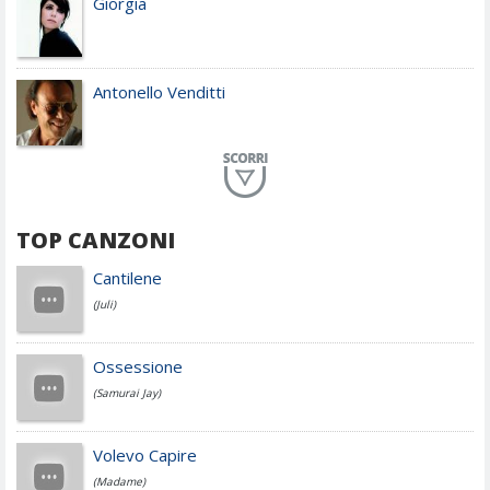
Giorgia
Antonello Venditti
Planet Funk
TOP CANZONI
Achille Lauro
Cantilene
(Juli)
Cesare Cremonini
Ossessione
(Samurai Jay)
Jovanotti
Volevo Capire
(Madame)