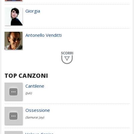
Giorgia
Antonello Venditti
Planet Funk
TOP CANZONI
Achille Lauro
Cantilene
(Juli)
Cesare Cremonini
Ossessione
(Samurai Jay)
Jovanotti