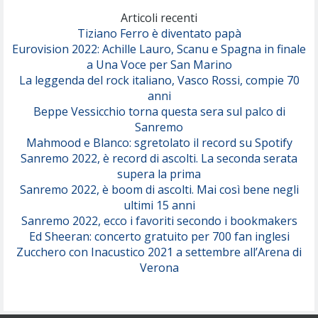
(Olivia Dean)
Articoli recenti
Tiziano Ferro è diventato papà
Eurovision 2022: Achille Lauro, Scanu e Spagna in finale
Serenamente
a Una Voce per San Marino
(Juli)
La leggenda del rock italiano, Vasco Rossi, compie 70
anni
Beppe Vessicchio torna questa sera sul palco di
Sanremo
Mahmood e Blanco: sgretolato il record su Spotify
Sanremo 2022, è record di ascolti. La seconda serata
supera la prima
Sanremo 2022, è boom di ascolti. Mai così bene negli
ultimi 15 anni
Sanremo 2022, ecco i favoriti secondo i bookmakers
Ed Sheeran: concerto gratuito per 700 fan inglesi
Zucchero con Inacustico 2021 a settembre all’Arena di
Verona