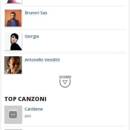
Brunori Sas
Giorgia
Antonello Venditti
Planet Funk
TOP CANZONI
Achille Lauro
Cantilene
(Juli)