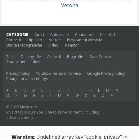
Verona
CATEGORIE
Amici
Anteprime
Cantautori
Classifiche
Concerti
Hip Hop
Notizie
Programmi televisivi
Uscite Discografiche
Video
X Factor
Testi
Discografie
Accordi
Biografie
Date Concerti
Traduzioni
Ultimi
Privacy Policy
Youtube Terms of Service
Google Privacy Policy
Change privacy settings
A
B
C
D
E
F
G
H
I
J
K
L
M
N
O
P
Q
R
S
T
U
V
W
X
Y
Z
#
© 2026 Musictory
Musictory allows YouTube to serve content, including
advertisements
Warning
: Undefined array key "cookie_privacy" in