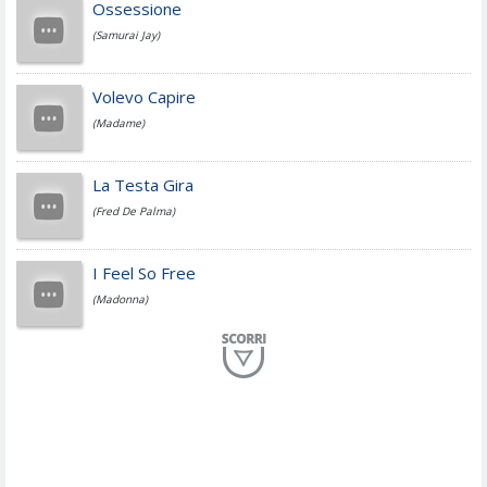
Cesare Cremonini
Ossessione
(Samurai Jay)
Jovanotti
Volevo Capire
(Madame)
Fedez
La Testa Gira
(Fred De Palma)
Simone Cristicchi
I Feel So Free
(Madonna)
Lucio Dalla
Al Mio Paese
(Serena Brancale)
ModÃ
Free To Love
(Duran Duran)