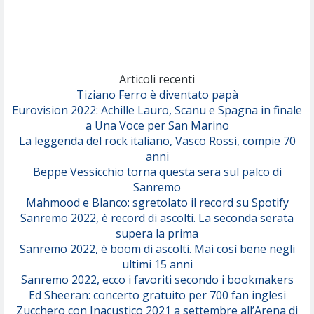
Comuni Immortali
(Achille Lauro)
Marracash
So Easy (To Fall In Love)
(Olivia Dean)
Articoli recenti
Tiziano Ferro è diventato papà
Eurovision 2022: Achille Lauro, Scanu e Spagna in finale
Serenamente
a Una Voce per San Marino
(Juli)
La leggenda del rock italiano, Vasco Rossi, compie 70
anni
Beppe Vessicchio torna questa sera sul palco di
Sanremo
Mahmood e Blanco: sgretolato il record su Spotify
Sanremo 2022, è record di ascolti. La seconda serata
supera la prima
Sanremo 2022, è boom di ascolti. Mai così bene negli
ultimi 15 anni
Sanremo 2022, ecco i favoriti secondo i bookmakers
Ed Sheeran: concerto gratuito per 700 fan inglesi
Zucchero con Inacustico 2021 a settembre all’Arena di