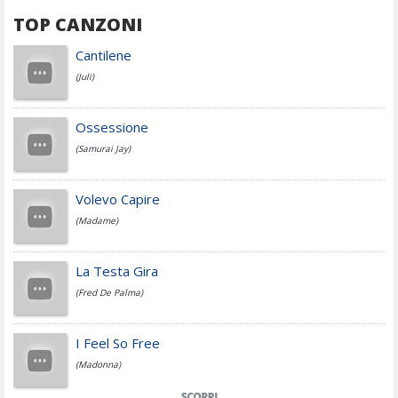
TOP CANZONI
Achille Lauro
Cantilene
(Juli)
Cesare Cremonini
Ossessione
(Samurai Jay)
Jovanotti
Volevo Capire
(Madame)
Fedez
La Testa Gira
(Fred De Palma)
Simone Cristicchi
I Feel So Free
(Madonna)