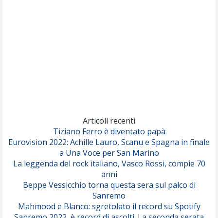
(Sal da Vinci)
Pinguini Tattici Nucleari
Canzone Estiva
(Annalisa Scarrone)
Rose Villain
Comuni Immortali
(Achille Lauro)
Marracash
So Easy (To Fall In Love)
(Olivia Dean)
Articoli recenti
Tiziano Ferro è diventato papà
Eurovision 2022: Achille Lauro, Scanu e Spagna in finale
Serenamente
a Una Voce per San Marino
(Juli)
La leggenda del rock italiano, Vasco Rossi, compie 70
anni
Beppe Vessicchio torna questa sera sul palco di
Sanremo
Mahmood e Blanco: sgretolato il record su Spotify
Sanremo 2022, è record di ascolti. La seconda serata