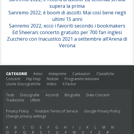
supera la prima
Sanremo 2022, è boom di ascolti. Mai così bene negli
ultimi 15 anni
Sanremo 2022, ecco i favoriti secondo i bookmakers
Ed Sheeran: concerto gratuito per 700 fan inglesi
Zucchero con Inacustico 2021 a settembre all’Arena di
Verona
CATEGORIE
Amici
Anteprime
Cantautori
Classifiche
Concerti
Hip Hop
Notizie
Programmi televisivi
Uscite Discografiche
Video
X Factor
Testi
Discografie
Accordi
Biografie
Date Concerti
Traduzioni
Ultimi
Privacy Policy
Youtube Terms of Service
Google Privacy Policy
Change privacy settings
A
B
C
D
E
F
G
H
I
J
K
L
M
N
O
P
Q
R
S
T
U
V
W
X
Y
Z
#