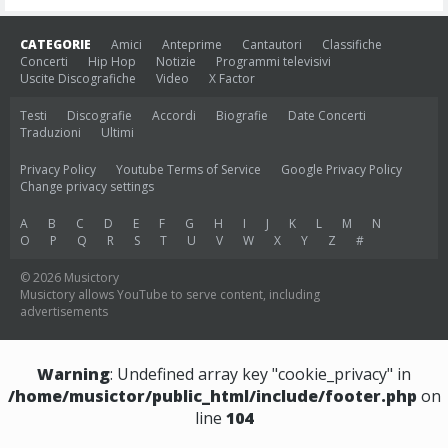
CATEGORIE
Amici
Anteprime
Cantautori
Classifiche
Concerti
Hip Hop
Notizie
Programmi televisivi
Uscite Discografiche
Video
X Factor
Testi
Discografie
Accordi
Biografie
Date Concerti
Traduzioni
Ultimi
Privacy Policy
Youtube Terms of Service
Google Privacy Policy
Change privacy settings
A
B
C
D
E
F
G
H
I
J
K
L
M
N
O
P
Q
R
S
T
U
V
W
X
Y
Z
#
© 2026 Musictory
Musictory allows YouTube to serve content, including
advertisements
Warning
: Undefined array key "cookie_privacy" in
/home/musictor/public_html/include/footer.php
on
line
104