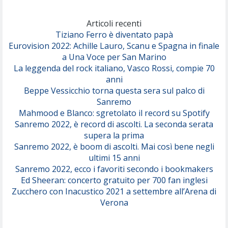
Marracash
So Easy (To Fall In Love)
(Olivia Dean)
Articoli recenti
Tiziano Ferro è diventato papà
Eurovision 2022: Achille Lauro, Scanu e Spagna in finale
Serenamente
a Una Voce per San Marino
(Juli)
La leggenda del rock italiano, Vasco Rossi, compie 70
anni
Beppe Vessicchio torna questa sera sul palco di
Sanremo
Mahmood e Blanco: sgretolato il record su Spotify
Sanremo 2022, è record di ascolti. La seconda serata
supera la prima
Sanremo 2022, è boom di ascolti. Mai così bene negli
ultimi 15 anni
Sanremo 2022, ecco i favoriti secondo i bookmakers
Ed Sheeran: concerto gratuito per 700 fan inglesi
Zucchero con Inacustico 2021 a settembre all’Arena di
Verona