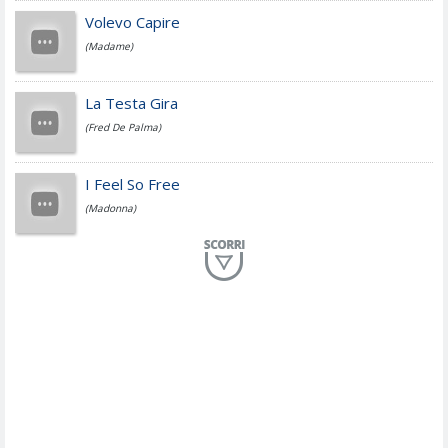
Jovanotti
Volevo Capire
(Madame)
Fedez
La Testa Gira
(Fred De Palma)
Simone Cristicchi
I Feel So Free
(Madonna)
Lucio Dalla
Al Mio Paese
(Serena Brancale)
ModÃ
Free To Love
(Duran Duran)
Marco Masini
Let Me Be