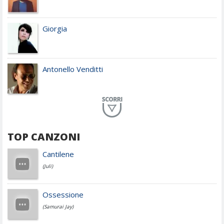
Giorgia
Antonello Venditti
Planet Funk
TOP CANZONI
Achille Lauro
Cantilene
(Juli)
Cesare Cremonini
Ossessione
(Samurai Jay)