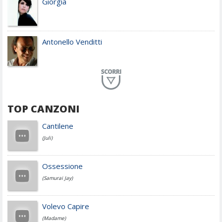
Giorgia
Antonello Venditti
Planet Funk
TOP CANZONI
Achille Lauro
Cantilene
(Juli)
Cesare Cremonini
Ossessione
(Samurai Jay)
Jovanotti
Volevo Capire
(Madame)