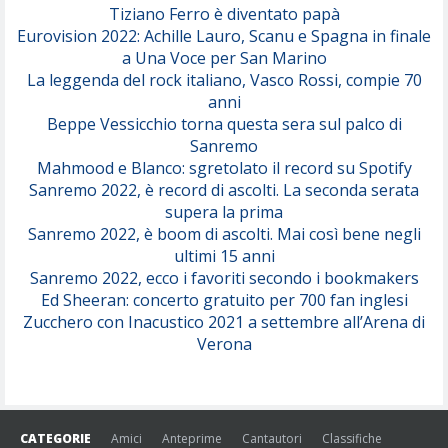
Tiziano Ferro è diventato papà
Eurovision 2022: Achille Lauro, Scanu e Spagna in finale
Serenamente
a Una Voce per San Marino
(Juli)
La leggenda del rock italiano, Vasco Rossi, compie 70
anni
Beppe Vessicchio torna questa sera sul palco di
Sanremo
Mahmood e Blanco: sgretolato il record su Spotify
Sanremo 2022, è record di ascolti. La seconda serata
supera la prima
Sanremo 2022, è boom di ascolti. Mai così bene negli
ultimi 15 anni
Sanremo 2022, ecco i favoriti secondo i bookmakers
Ed Sheeran: concerto gratuito per 700 fan inglesi
Zucchero con Inacustico 2021 a settembre all’Arena di
Verona
CATEGORIE
Amici
Anteprime
Cantautori
Classifiche