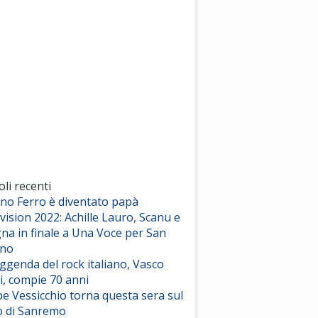
(Sal da Vinci)
Pinguini Tattici Nucleari
Canzone Estiva
(Annalisa Scarrone)
Rose Villain
Comuni Immortali
(Achille Lauro)
Marracash
So Easy (To Fall In Love)
(Olivia Dean)
oli recenti
ano Ferro è diventato papà
vision 2022: Achille Lauro, Scanu e
Serenamente
na in finale a Una Voce per San
(Juli)
ino
eggenda del rock italiano, Vasco
i, compie 70 anni
e Vessicchio torna questa sera sul
o di Sanremo