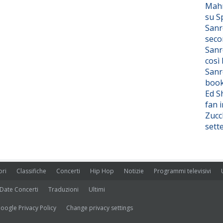
Mahm
su S
Sanr
seco
Sanr
così
Sanr
boo
Ed S
fan i
Zucc
sett
ori
Classifiche
Concerti
Hip Hop
Notizie
Programmi televisivi
Date Concerti
Traduzioni
Ultimi
oogle Privacy Policy
Change privacy settings