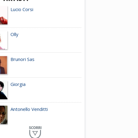
Lucio Corsi
Olly
Brunori Sas
Giorgia
Antonello Venditti
Planet Funk