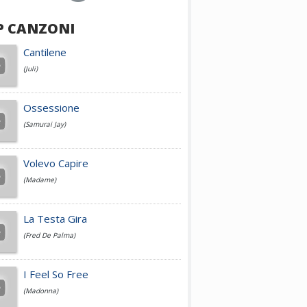
P CANZONI
Achille Lauro
Cantilene
(Juli)
Cesare Cremonini
Ossessione
(Samurai Jay)
Jovanotti
Volevo Capire
(Madame)
Fedez
La Testa Gira
(Fred De Palma)
Simone Cristicchi
I Feel So Free
(Madonna)