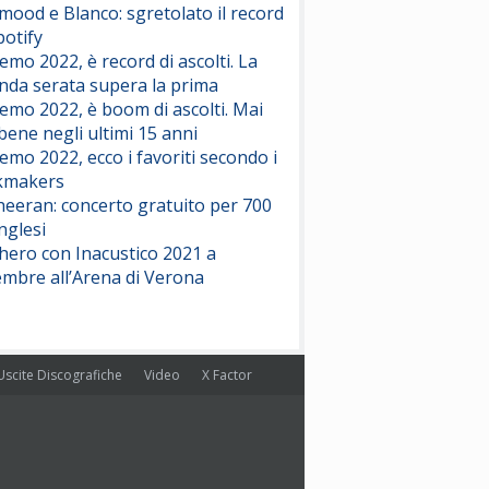
ood e Blanco: sgretolato il record
potify
emo 2022, è record di ascolti. La
nda serata supera la prima
emo 2022, è boom di ascolti. Mai
 bene negli ultimi 15 anni
emo 2022, ecco i favoriti secondo i
kmakers
heeran: concerto gratuito per 700
nglesi
hero con Inacustico 2021 a
embre all’Arena di Verona
Uscite Discografiche
Video
X Factor