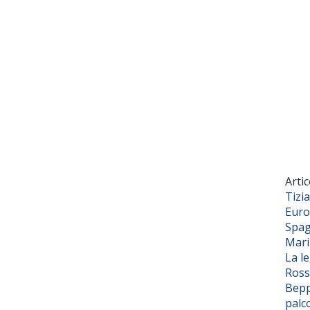
Artic
Tizi
Euro
Spag
Mar
La l
Ross
Bepp
palc