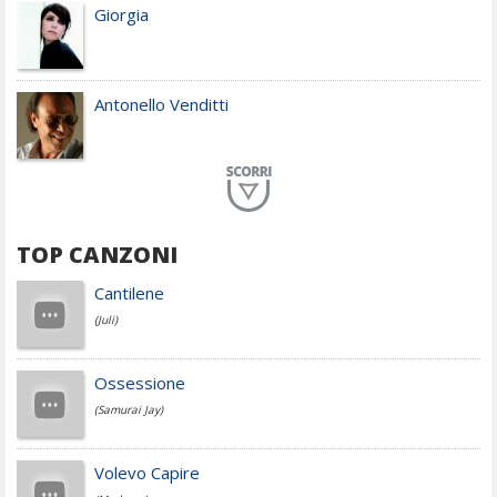
Giorgia
Antonello Venditti
Planet Funk
TOP CANZONI
Achille Lauro
Cantilene
(Juli)
Cesare Cremonini
Ossessione
(Samurai Jay)
Jovanotti
Volevo Capire