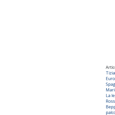
Artic
Tizi
Euro
Spag
Mar
La l
Ross
Bepp
palc