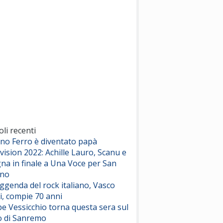
(Sal da Vinci)
Pinguini Tattici Nucleari
Canzone Estiva
(Annalisa Scarrone)
Rose Villain
Comuni Immortali
(Achille Lauro)
Marracash
So Easy (To Fall In Love)
(Olivia Dean)
oli recenti
ano Ferro è diventato papà
vision 2022: Achille Lauro, Scanu e
Serenamente
na in finale a Una Voce per San
(Juli)
ino
eggenda del rock italiano, Vasco
i, compie 70 anni
e Vessicchio torna questa sera sul
o di Sanremo