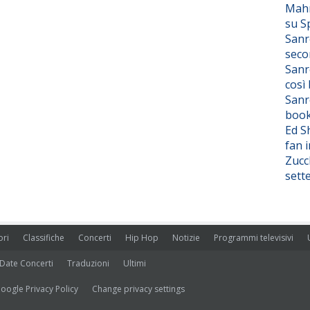
Mahm
su S
Sanr
seco
Sanr
così
Sanr
boo
Ed S
fan i
Zucc
sett
ori
Classifiche
Concerti
Hip Hop
Notizie
Programmi televisivi
Date Concerti
Traduzioni
Ultimi
oogle Privacy Policy
Change privacy settings