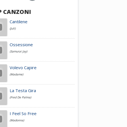
P CANZONI
Achille Lauro
Cantilene
(Juli)
Cesare Cremonini
Ossessione
(Samurai Jay)
Jovanotti
Volevo Capire
(Madame)
Fedez
La Testa Gira
(Fred De Palma)
Simone Cristicchi
I Feel So Free
(Madonna)