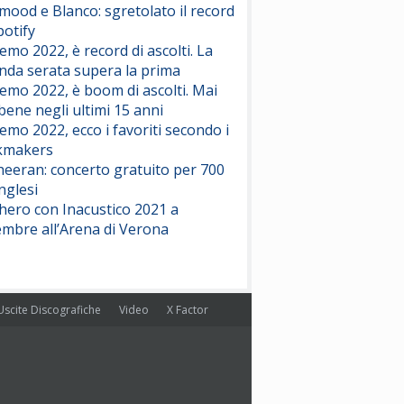
ood e Blanco: sgretolato il record
potify
emo 2022, è record di ascolti. La
nda serata supera la prima
emo 2022, è boom di ascolti. Mai
 bene negli ultimi 15 anni
emo 2022, ecco i favoriti secondo i
kmakers
heeran: concerto gratuito per 700
nglesi
hero con Inacustico 2021 a
embre all’Arena di Verona
Uscite Discografiche
Video
X Factor