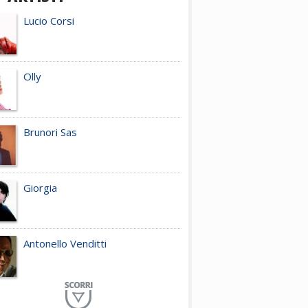
Lucio Corsi
Olly
Brunori Sas
Giorgia
Antonello Venditti
Planet Funk