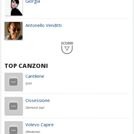
Giorgia
Antonello Venditti
Planet Funk
TOP CANZONI
Achille Lauro
Cantilene
(Juli)
Cesare Cremonini
Ossessione
(Samurai Jay)
Jovanotti
Volevo Capire
(Madame)