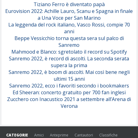
Tiziano Ferro è diventato papà
Eurovision 2022: Achille Lauro, Scanu e Spagna in finale
Serenamente
a Una Voce per San Marino
(Juli)
La leggenda del rock italiano, Vasco Rossi, compie 70
anni
Beppe Vessicchio torna questa sera sul palco di
Sanremo
Mahmood e Blanco: sgretolato il record su Spotify
Sanremo 2022, è record di ascolti. La seconda serata
supera la prima
Sanremo 2022, è boom di ascolti. Mai così bene negli
ultimi 15 anni
Sanremo 2022, ecco i favoriti secondo i bookmakers
Ed Sheeran: concerto gratuito per 700 fan inglesi
Zucchero con Inacustico 2021 a settembre all’Arena di
Verona
CATEGORIE
Amici
Anteprime
Cantautori
Classifiche