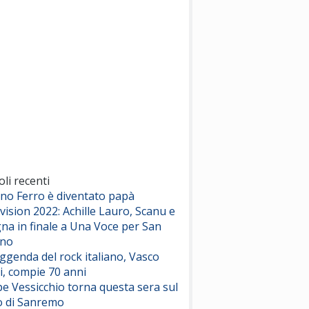
(Sal da Vinci)
Pinguini Tattici Nucleari
Canzone Estiva
(Annalisa Scarrone)
Rose Villain
Comuni Immortali
(Achille Lauro)
Marracash
So Easy (To Fall In Love)
(Olivia Dean)
oli recenti
ano Ferro è diventato papà
vision 2022: Achille Lauro, Scanu e
Serenamente
na in finale a Una Voce per San
(Juli)
ino
eggenda del rock italiano, Vasco
i, compie 70 anni
e Vessicchio torna questa sera sul
o di Sanremo