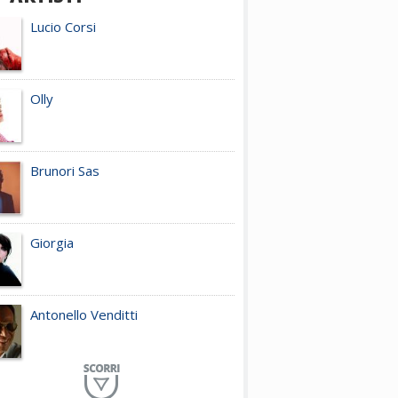
Lucio Corsi
Olly
Brunori Sas
Giorgia
Antonello Venditti
Planet Funk