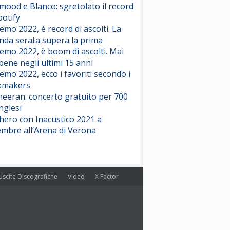
ood e Blanco: sgretolato il record
potify
emo 2022, è record di ascolti. La
nda serata supera la prima
emo 2022, è boom di ascolti. Mai
 bene negli ultimi 15 anni
emo 2022, ecco i favoriti secondo i
kmakers
heeran: concerto gratuito per 700
nglesi
hero con Inacustico 2021 a
embre all’Arena di Verona
Uscite Discografiche
Video
X Factor