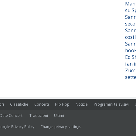
Mahm
su S
Sanr
seco
Sanr
così
Sanr
boo
Ed S
fan i
Zucc
sett
ori
Classifiche
Concerti
Hip Hop
Notizie
Programmi televisivi
Date Concerti
Traduzioni
Ultimi
oogle Privacy Policy
Change privacy settings