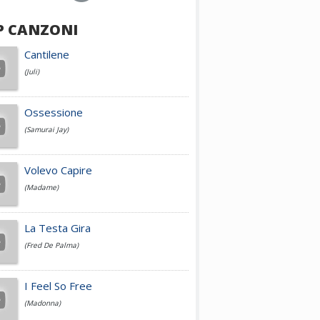
P CANZONI
Achille Lauro
Cantilene
(Juli)
Cesare Cremonini
Ossessione
(Samurai Jay)
Jovanotti
Volevo Capire
(Madame)
Fedez
La Testa Gira
(Fred De Palma)
Simone Cristicchi
I Feel So Free
(Madonna)