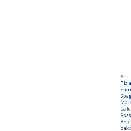
Artic
Tizi
Euro
Spag
Mar
La l
Ross
Bepp
palc