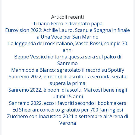
Marracash
So Easy (To Fall In Love)
(Olivia Dean)
Articoli recenti
Tiziano Ferro è diventato papà
Eurovision 2022: Achille Lauro, Scanu e Spagna in finale
Serenamente
a Una Voce per San Marino
(Juli)
La leggenda del rock italiano, Vasco Rossi, compie 70
anni
Beppe Vessicchio torna questa sera sul palco di
Sanremo
Mahmood e Blanco: sgretolato il record su Spotify
Sanremo 2022, è record di ascolti. La seconda serata
supera la prima
Sanremo 2022, è boom di ascolti. Mai così bene negli
ultimi 15 anni
Sanremo 2022, ecco i favoriti secondo i bookmakers
Ed Sheeran: concerto gratuito per 700 fan inglesi
Zucchero con Inacustico 2021 a settembre all’Arena di
Verona