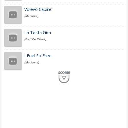
Jovanotti
Volevo Capire
(Madame)
Fedez
La Testa Gira
(Fred De Palma)
Simone Cristicchi
I Feel So Free
(Madonna)
Lucio Dalla
Al Mio Paese
(Serena Brancale)
ModÃ
Free To Love
(Duran Duran)
Marco Masini
Let Me Be