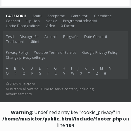
CATEGORIE
Amici
Anteprime
Cantautori
Classifiche
Concerti
Hip Hop
Notizie
Programmi televisivi
Uscite Discografiche
Video
X Factor
Testi
Discografie
Accordi
Biografie
Date Concerti
Traduzioni
Ultimi
Privacy Policy
Youtube Terms of Service
Google Privacy Policy
Change privacy settings
A
B
C
D
E
F
G
H
I
J
K
L
M
N
O
P
Q
R
S
T
U
V
W
X
Y
Z
#
© 2026 Musictory
Musictory allows YouTube to serve content, including
advertisements
Warning
: Undefined array key "cookie_privacy" in
/home/musictor/public_html/include/footer.php
on
line
104