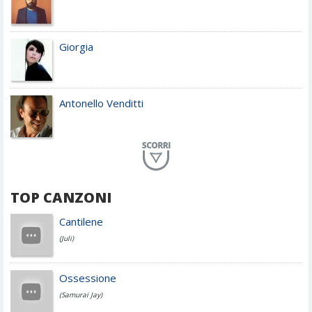
Giorgia
Antonello Venditti
Planet Funk
TOP CANZONI
Achille Lauro
Cantilene
(Juli)
Cesare Cremonini
Ossessione
(Samurai Jay)