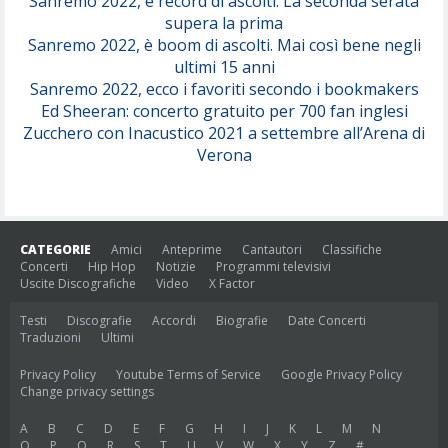
Sanremo 2022, è record di ascolti. La seconda serata
supera la prima
Sanremo 2022, è boom di ascolti. Mai così bene negli
ultimi 15 anni
Sanremo 2022, ecco i favoriti secondo i bookmakers
Ed Sheeran: concerto gratuito per 700 fan inglesi
Zucchero con Inacustico 2021 a settembre all’Arena di
Verona
CATEGORIE
Amici
Anteprime
Cantautori
Classifiche
Concerti
Hip Hop
Notizie
Programmi televisivi
Uscite Discografiche
Video
X Factor
Testi
Discografie
Accordi
Biografie
Date Concerti
Traduzioni
Ultimi
Privacy Policy
Youtube Terms of Service
Google Privacy Policy
Change privacy settings
A
B
C
D
E
F
G
H
I
J
K
L
M
N
O
P
Q
R
S
T
U
V
W
X
Y
Z
#