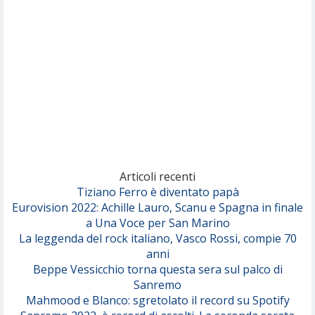
(Sal da Vinci)
Pinguini Tattici Nucleari
Canzone Estiva
(Annalisa Scarrone)
Rose Villain
Comuni Immortali
(Achille Lauro)
Marracash
So Easy (To Fall In Love)
(Olivia Dean)
Articoli recenti
Tiziano Ferro è diventato papà
Eurovision 2022: Achille Lauro, Scanu e Spagna in finale
Serenamente
a Una Voce per San Marino
(Juli)
La leggenda del rock italiano, Vasco Rossi, compie 70
anni
Beppe Vessicchio torna questa sera sul palco di
Sanremo
Mahmood e Blanco: sgretolato il record su Spotify