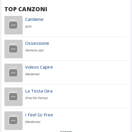
TOP CANZONI
Achille Lauro
Cantilene
(Juli)
Cesare Cremonini
Ossessione
(Samurai Jay)
Jovanotti
Volevo Capire
(Madame)
Fedez
La Testa Gira
(Fred De Palma)
Simone Cristicchi
I Feel So Free
(Madonna)