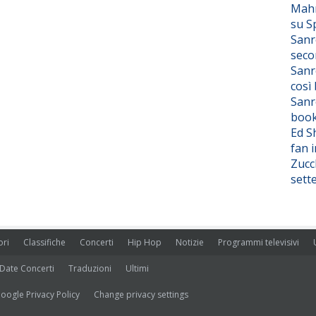
Mahm
su S
Sanr
seco
Sanr
così
Sanr
boo
Ed S
fan i
Zucc
sett
ori
Classifiche
Concerti
Hip Hop
Notizie
Programmi televisivi
Date Concerti
Traduzioni
Ultimi
oogle Privacy Policy
Change privacy settings