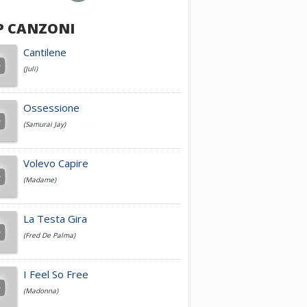
P CANZONI
Achille Lauro
Cantilene
(Juli)
Cesare Cremonini
Ossessione
(Samurai Jay)
Jovanotti
Volevo Capire
(Madame)
Fedez
La Testa Gira
(Fred De Palma)
Simone Cristicchi
I Feel So Free
(Madonna)