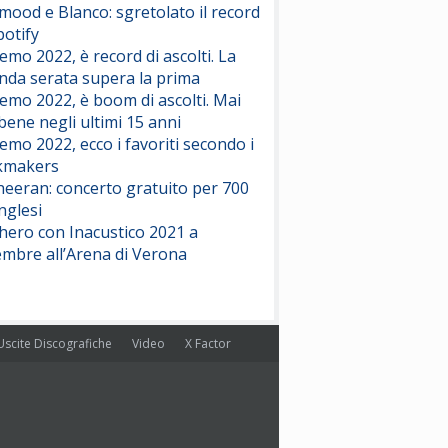
ood e Blanco: sgretolato il record
potify
emo 2022, è record di ascolti. La
nda serata supera la prima
emo 2022, è boom di ascolti. Mai
 bene negli ultimi 15 anni
emo 2022, ecco i favoriti secondo i
kmakers
heeran: concerto gratuito per 700
nglesi
hero con Inacustico 2021 a
embre all’Arena di Verona
Uscite Discografiche
Video
X Factor