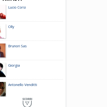
Lucio Corsi
Olly
Brunori Sas
Giorgia
Antonello Venditti
Planet Funk