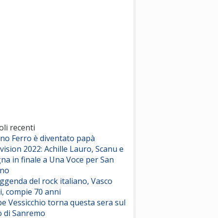
(Sal da Vinci)
Pinguini Tattici Nucleari
Canzone Estiva
(Annalisa Scarrone)
Rose Villain
Comuni Immortali
(Achille Lauro)
Marracash
So Easy (To Fall In Love)
(Olivia Dean)
oli recenti
ano Ferro è diventato papà
vision 2022: Achille Lauro, Scanu e
Serenamente
na in finale a Una Voce per San
(Juli)
ino
eggenda del rock italiano, Vasco
i, compie 70 anni
e Vessicchio torna questa sera sul
o di Sanremo