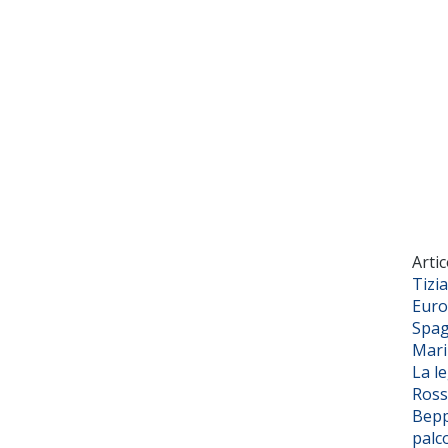
Artic
Tizi
Euro
Spag
Mar
La l
Ross
Bepp
palc