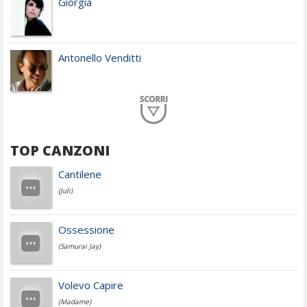
Giorgia
Antonello Venditti
Planet Funk
TOP CANZONI
Achille Lauro
Cantilene
(Juli)
Cesare Cremonini
Ossessione
(Samurai Jay)
Jovanotti
Volevo Capire
(Madame)