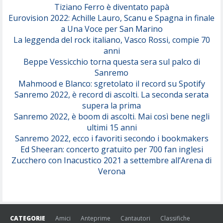
Tiziano Ferro è diventato papà
Eurovision 2022: Achille Lauro, Scanu e Spagna in finale
Serenamente
a Una Voce per San Marino
(Juli)
La leggenda del rock italiano, Vasco Rossi, compie 70
anni
Beppe Vessicchio torna questa sera sul palco di
Sanremo
Mahmood e Blanco: sgretolato il record su Spotify
Sanremo 2022, è record di ascolti. La seconda serata
supera la prima
Sanremo 2022, è boom di ascolti. Mai così bene negli
ultimi 15 anni
Sanremo 2022, ecco i favoriti secondo i bookmakers
Ed Sheeran: concerto gratuito per 700 fan inglesi
Zucchero con Inacustico 2021 a settembre all’Arena di
Verona
CATEGORIE
Amici
Anteprime
Cantautori
Classifiche