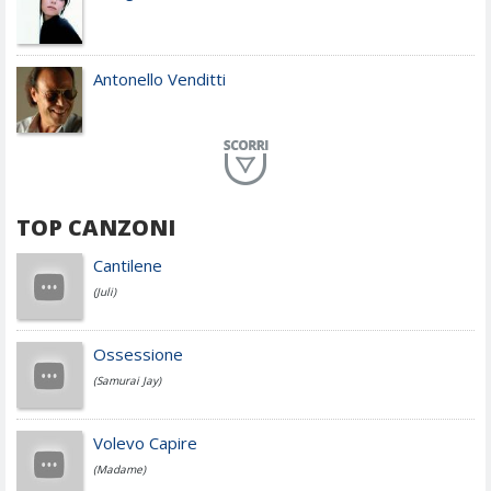
Antonello Venditti
Planet Funk
TOP CANZONI
Achille Lauro
Cantilene
(Juli)
Cesare Cremonini
Ossessione
(Samurai Jay)
Jovanotti
Volevo Capire
(Madame)