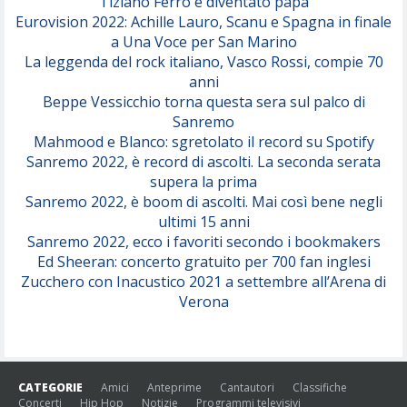
Tiziano Ferro è diventato papà
Eurovision 2022: Achille Lauro, Scanu e Spagna in finale
Serenamente
a Una Voce per San Marino
(Juli)
La leggenda del rock italiano, Vasco Rossi, compie 70
anni
Beppe Vessicchio torna questa sera sul palco di
Sanremo
Mahmood e Blanco: sgretolato il record su Spotify
Sanremo 2022, è record di ascolti. La seconda serata
supera la prima
Sanremo 2022, è boom di ascolti. Mai così bene negli
ultimi 15 anni
Sanremo 2022, ecco i favoriti secondo i bookmakers
Ed Sheeran: concerto gratuito per 700 fan inglesi
Zucchero con Inacustico 2021 a settembre all’Arena di
Verona
CATEGORIE
Amici
Anteprime
Cantautori
Classifiche
Concerti
Hip Hop
Notizie
Programmi televisivi