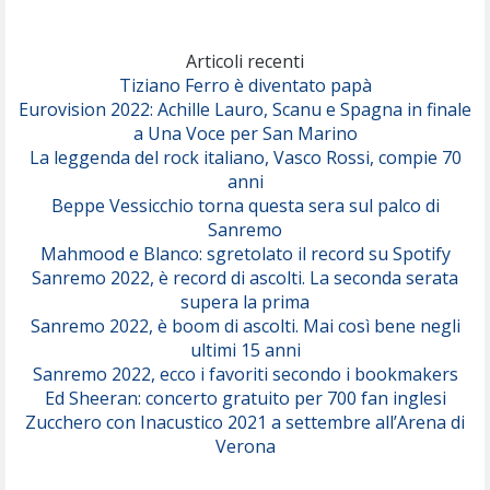
Marracash
So Easy (To Fall In Love)
(Olivia Dean)
Articoli recenti
Tiziano Ferro è diventato papà
Eurovision 2022: Achille Lauro, Scanu e Spagna in finale
Serenamente
a Una Voce per San Marino
(Juli)
La leggenda del rock italiano, Vasco Rossi, compie 70
anni
Beppe Vessicchio torna questa sera sul palco di
Sanremo
Mahmood e Blanco: sgretolato il record su Spotify
Sanremo 2022, è record di ascolti. La seconda serata
supera la prima
Sanremo 2022, è boom di ascolti. Mai così bene negli
ultimi 15 anni
Sanremo 2022, ecco i favoriti secondo i bookmakers
Ed Sheeran: concerto gratuito per 700 fan inglesi
Zucchero con Inacustico 2021 a settembre all’Arena di
Verona