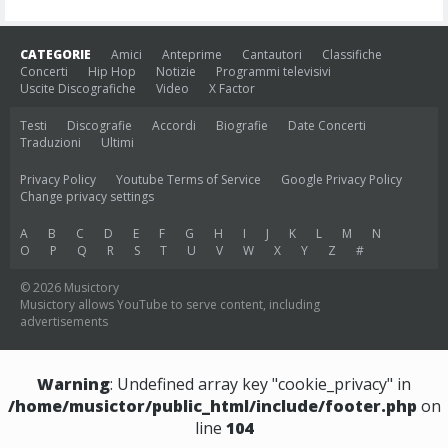
CATEGORIE
Amici
Anteprime
Cantautori
Classifiche
Concerti
Hip Hop
Notizie
Programmi televisivi
Uscite Discografiche
Video
X Factor
Testi
Discografie
Accordi
Biografie
Date Concerti
Traduzioni
Ultimi
Privacy Policy
Youtube Terms of Service
Google Privacy Policy
Change privacy settings
A
B
C
D
E
F
G
H
I
J
K
L
M
N
O
P
Q
R
S
T
U
V
W
X
Y
Z
#
© 2026 Musictory
Musictory allows YouTube to serve content, including
advertisements
Warning
: Undefined array key "cookie_privacy" in
/home/musictor/public_html/include/footer.php
on
line
104