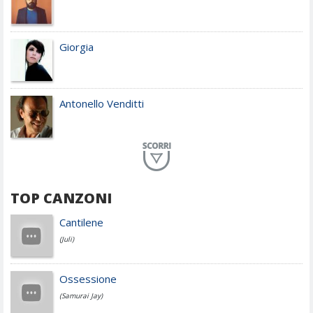
Giorgia
Antonello Venditti
Planet Funk
TOP CANZONI
Achille Lauro
Cantilene
(Juli)
Cesare Cremonini
Ossessione
(Samurai Jay)