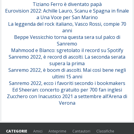
Tiziano Ferro è diventato papà
Eurovision 2022: Achille Lauro, Scanu e Spagna in finale
Serenamente
a Una Voce per San Marino
(Juli)
La leggenda del rock italiano, Vasco Rossi, compie 70
anni
Beppe Vessicchio torna questa sera sul palco di
Sanremo
Mahmood e Blanco: sgretolato il record su Spotify
Sanremo 2022, è record di ascolti. La seconda serata
supera la prima
Sanremo 2022, è boom di ascolti. Mai così bene negli
ultimi 15 anni
Sanremo 2022, ecco i favoriti secondo i bookmakers
Ed Sheeran: concerto gratuito per 700 fan inglesi
Zucchero con Inacustico 2021 a settembre all’Arena di
Verona
CATEGORIE
Amici
Anteprime
Cantautori
Classifiche