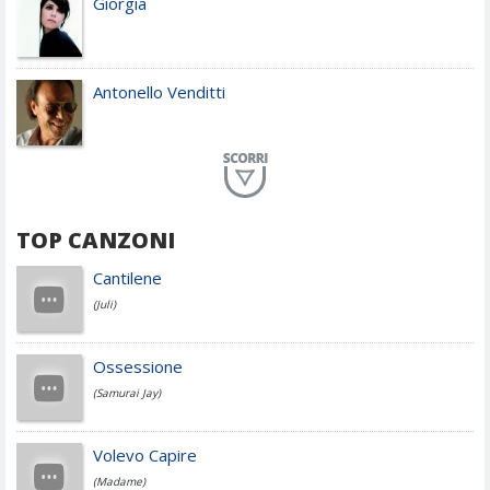
Giorgia
Antonello Venditti
Planet Funk
TOP CANZONI
Achille Lauro
Cantilene
(Juli)
Cesare Cremonini
Ossessione
(Samurai Jay)
Jovanotti
Volevo Capire
(Madame)