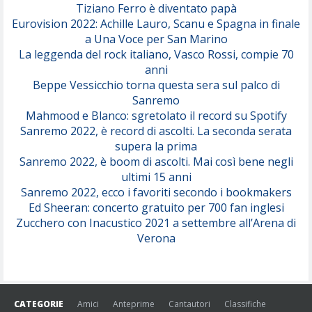
Tiziano Ferro è diventato papà
Eurovision 2022: Achille Lauro, Scanu e Spagna in finale
Serenamente
a Una Voce per San Marino
(Juli)
La leggenda del rock italiano, Vasco Rossi, compie 70
anni
Beppe Vessicchio torna questa sera sul palco di
Sanremo
Mahmood e Blanco: sgretolato il record su Spotify
Sanremo 2022, è record di ascolti. La seconda serata
supera la prima
Sanremo 2022, è boom di ascolti. Mai così bene negli
ultimi 15 anni
Sanremo 2022, ecco i favoriti secondo i bookmakers
Ed Sheeran: concerto gratuito per 700 fan inglesi
Zucchero con Inacustico 2021 a settembre all’Arena di
Verona
CATEGORIE
Amici
Anteprime
Cantautori
Classifiche