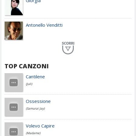
Giorgia
Antonello Venditti
Planet Funk
TOP CANZONI
Achille Lauro
Cantilene
(Juli)
Cesare Cremonini
Ossessione
(Samurai Jay)
Jovanotti
Volevo Capire
(Madame)