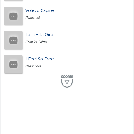
Jovanotti
Volevo Capire
(Madame)
Fedez
La Testa Gira
(Fred De Palma)
Simone Cristicchi
I Feel So Free
(Madonna)
Lucio Dalla
Al Mio Paese
(Serena Brancale)
ModÃ
Free To Love
(Duran Duran)
Marco Masini
Let Me Be