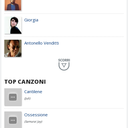
Giorgia
Antonello Venditti
Planet Funk
TOP CANZONI
Achille Lauro
Cantilene
(Juli)
Cesare Cremonini
Ossessione
(Samurai Jay)