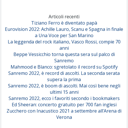
Marracash
So Easy (To Fall In Love)
(Olivia Dean)
Articoli recenti
Tiziano Ferro è diventato papà
Eurovision 2022: Achille Lauro, Scanu e Spagna in finale
Serenamente
a Una Voce per San Marino
(Juli)
La leggenda del rock italiano, Vasco Rossi, compie 70
anni
Beppe Vessicchio torna questa sera sul palco di
Sanremo
Mahmood e Blanco: sgretolato il record su Spotify
Sanremo 2022, è record di ascolti. La seconda serata
supera la prima
Sanremo 2022, è boom di ascolti. Mai così bene negli
ultimi 15 anni
Sanremo 2022, ecco i favoriti secondo i bookmakers
Ed Sheeran: concerto gratuito per 700 fan inglesi
Zucchero con Inacustico 2021 a settembre all’Arena di
Verona