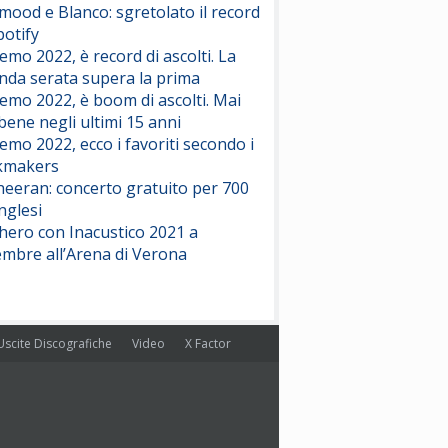
ood e Blanco: sgretolato il record
potify
emo 2022, è record di ascolti. La
nda serata supera la prima
emo 2022, è boom di ascolti. Mai
 bene negli ultimi 15 anni
emo 2022, ecco i favoriti secondo i
kmakers
heeran: concerto gratuito per 700
nglesi
hero con Inacustico 2021 a
embre all’Arena di Verona
Uscite Discografiche
Video
X Factor