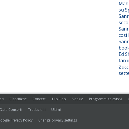
Mahm
su S
Sanr
seco
Sanr
così
Sanr
boo
Ed S
fan i
Zucc
sett
ori
Classifiche
Concerti
Hip Hop
Notizie
Programmi televisivi
Date Concerti
Traduzioni
Ultimi
oogle Privacy Policy
Change privacy settings