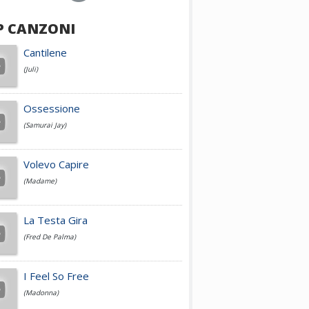
P CANZONI
Achille Lauro
Cantilene
(Juli)
Cesare Cremonini
Ossessione
(Samurai Jay)
Jovanotti
Volevo Capire
(Madame)
Fedez
La Testa Gira
(Fred De Palma)
Simone Cristicchi
I Feel So Free
(Madonna)