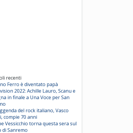
(Sal da Vinci)
Pinguini Tattici Nucleari
Canzone Estiva
(Annalisa Scarrone)
Rose Villain
Comuni Immortali
(Achille Lauro)
Marracash
So Easy (To Fall In Love)
(Olivia Dean)
oli recenti
ano Ferro è diventato papà
vision 2022: Achille Lauro, Scanu e
Serenamente
na in finale a Una Voce per San
(Juli)
ino
eggenda del rock italiano, Vasco
i, compie 70 anni
e Vessicchio torna questa sera sul
o di Sanremo