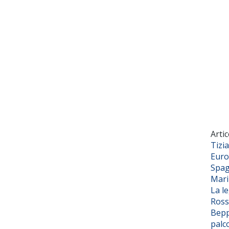
Artic
Tizi
Euro
Spag
Mar
La l
Ross
Bepp
palc