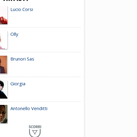
Lucio Corsi
Olly
Brunori Sas
Giorgia
Antonello Venditti
Planet Funk