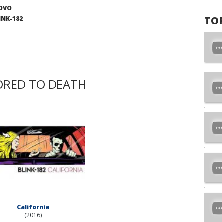
UOVO
TO
INK-182
ORED TO DEATH
California
(2016)