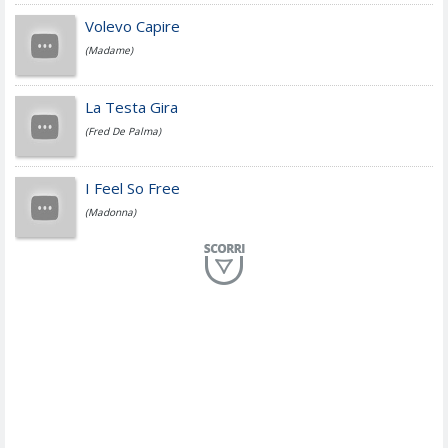
Jovanotti
Volevo Capire
(Madame)
Fedez
La Testa Gira
(Fred De Palma)
Simone Cristicchi
I Feel So Free
(Madonna)
Lucio Dalla
Al Mio Paese
(Serena Brancale)
ModÃ
Free To Love
(Duran Duran)
Marco Masini
Let Me Be