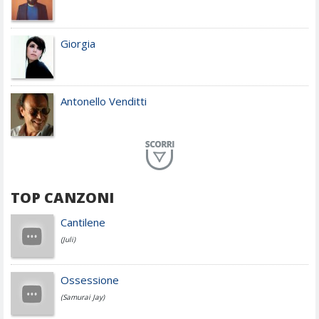
Giorgia
Antonello Venditti
Planet Funk
TOP CANZONI
Achille Lauro
Cantilene
(Juli)
Cesare Cremonini
Ossessione
(Samurai Jay)