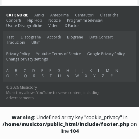
CATEGORIE
Amici
Anteprime
Cantautori
Classifiche
Concerti
Hip Hop
Notizie
Programmi televisivi
Uscite Discografiche
Video
X Factor
Testi
Discografie
Accordi
Biografie
Date Concerti
Traduzioni
Ultimi
Privacy Policy
Youtube Terms of Service
Google Privacy Policy
Change privacy settings
A
B
C
D
E
F
G
H
I
J
K
L
M
N
O
P
Q
R
S
T
U
V
W
X
Y
Z
#
© 2026 Musictory
Musictory allows YouTube to serve content, including
advertisements
Warning
: Undefined array key "cookie_privacy" in
/home/musictor/public_html/include/footer.php
on
line
104