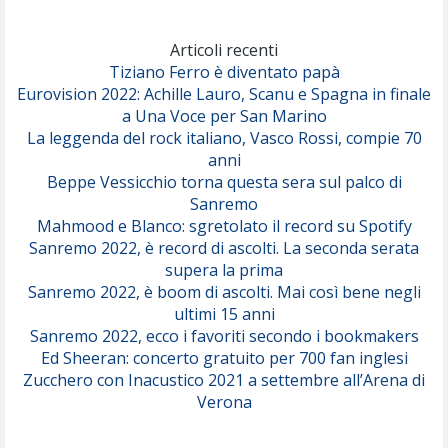
Marracash
So Easy (To Fall In Love)
(Olivia Dean)
Articoli recenti
Tiziano Ferro è diventato papà
Eurovision 2022: Achille Lauro, Scanu e Spagna in finale
Serenamente
a Una Voce per San Marino
(Juli)
La leggenda del rock italiano, Vasco Rossi, compie 70
anni
Beppe Vessicchio torna questa sera sul palco di
Sanremo
Mahmood e Blanco: sgretolato il record su Spotify
Sanremo 2022, è record di ascolti. La seconda serata
supera la prima
Sanremo 2022, è boom di ascolti. Mai così bene negli
ultimi 15 anni
Sanremo 2022, ecco i favoriti secondo i bookmakers
Ed Sheeran: concerto gratuito per 700 fan inglesi
Zucchero con Inacustico 2021 a settembre all’Arena di
Verona