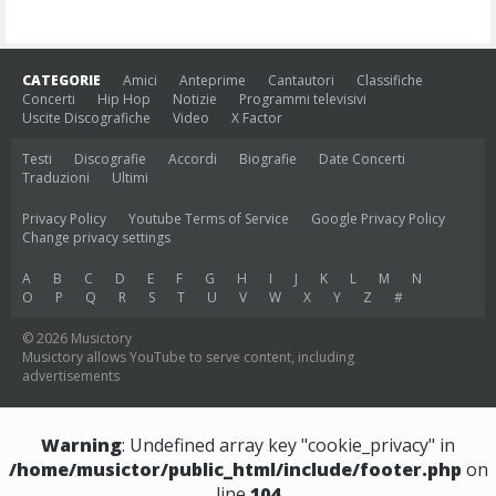
CATEGORIE
Amici
Anteprime
Cantautori
Classifiche
Concerti
Hip Hop
Notizie
Programmi televisivi
Uscite Discografiche
Video
X Factor
Testi
Discografie
Accordi
Biografie
Date Concerti
Traduzioni
Ultimi
Privacy Policy
Youtube Terms of Service
Google Privacy Policy
Change privacy settings
A
B
C
D
E
F
G
H
I
J
K
L
M
N
O
P
Q
R
S
T
U
V
W
X
Y
Z
#
© 2026 Musictory
Musictory allows YouTube to serve content, including
advertisements
Warning
: Undefined array key "cookie_privacy" in
/home/musictor/public_html/include/footer.php
on
line
104