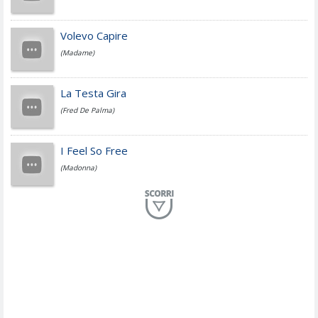
Jovanotti
Volevo Capire
(Madame)
Fedez
La Testa Gira
(Fred De Palma)
Simone Cristicchi
I Feel So Free
(Madonna)
Lucio Dalla
Al Mio Paese
(Serena Brancale)
ModÃ
Free To Love
(Duran Duran)
Marco Masini