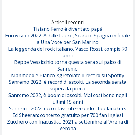
Marracash
So Easy (To Fall In Love)
(Olivia Dean)
Articoli recenti
Tiziano Ferro è diventato papà
Eurovision 2022: Achille Lauro, Scanu e Spagna in finale
Serenamente
a Una Voce per San Marino
(Juli)
La leggenda del rock italiano, Vasco Rossi, compie 70
anni
Beppe Vessicchio torna questa sera sul palco di
Sanremo
Mahmood e Blanco: sgretolato il record su Spotify
Sanremo 2022, è record di ascolti. La seconda serata
supera la prima
Sanremo 2022, è boom di ascolti. Mai così bene negli
ultimi 15 anni
Sanremo 2022, ecco i favoriti secondo i bookmakers
Ed Sheeran: concerto gratuito per 700 fan inglesi
Zucchero con Inacustico 2021 a settembre all’Arena di
Verona