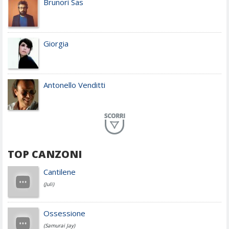
Brunori Sas
Giorgia
Antonello Venditti
Planet Funk
TOP CANZONI
Achille Lauro
Cantilene
(Juli)
Cesare Cremonini
Ossessione
(Samurai Jay)