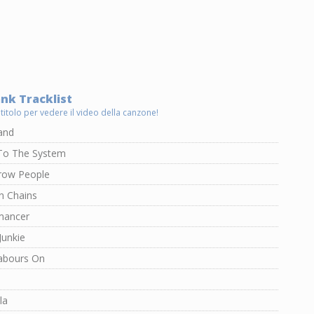
nk Tracklist
 titolo per vedere il video della canzone!
and
To The System
ow People
n Chains
mancer
Junkie
abours On
la