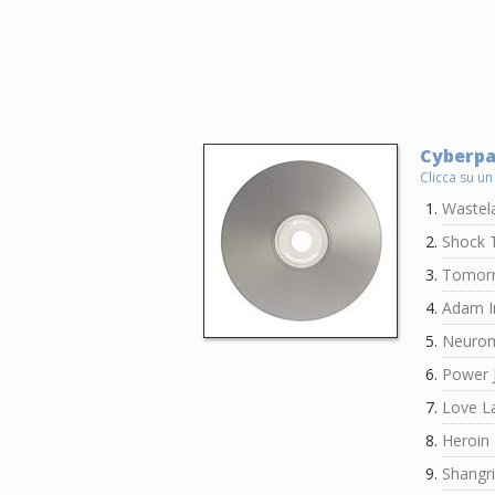
Cyberpa
Clicca su un
Wastel
Shock 
Tomorr
Adam I
Neuro
Power 
Love L
Heroin
Shangri