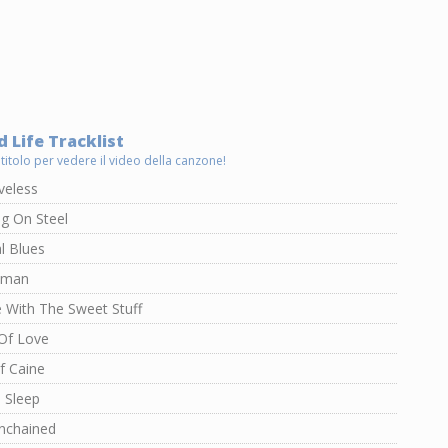
 Life Tracklist
 titolo per vedere il video della canzone!
veless
g On Steel
l Blues
oman
 With The Sweet Stuff
 Of Love
f Caine
 Sleep
nchained