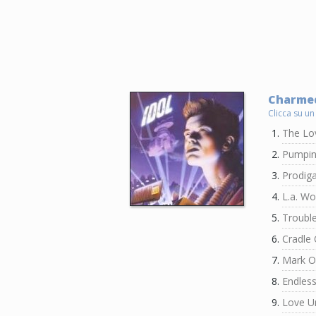
Charmed
Clicca su un
The Lo
Pumpin
Prodiga
L.a. W
Trouble
Cradle
Mark O
Endless
Love U