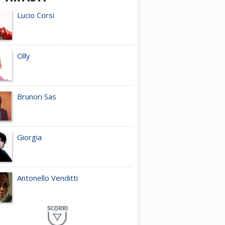
Lucio Corsi
Olly
Brunori Sas
Giorgia
Antonello Venditti
Planet Funk