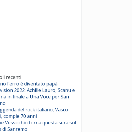
(Sal da Vinci)
Pinguini Tattici Nucleari
Canzone Estiva
(Annalisa Scarrone)
Rose Villain
Comuni Immortali
(Achille Lauro)
Marracash
So Easy (To Fall In Love)
(Olivia Dean)
oli recenti
ano Ferro è diventato papà
vision 2022: Achille Lauro, Scanu e
Serenamente
na in finale a Una Voce per San
(Juli)
ino
eggenda del rock italiano, Vasco
i, compie 70 anni
e Vessicchio torna questa sera sul
o di Sanremo