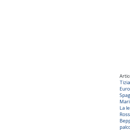
Artic
Tizi
Euro
Spag
Mar
La l
Ross
Bepp
palc