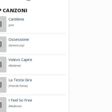
P CANZONI
Achille Lauro
Cantilene
(Juli)
Cesare Cremonini
Ossessione
(Samurai Jay)
Jovanotti
Volevo Capire
(Madame)
Fedez
La Testa Gira
(Fred De Palma)
Simone Cristicchi
I Feel So Free
(Madonna)