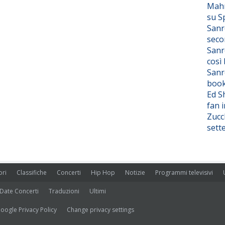
Mahm
su S
Sanr
seco
Sanr
così
Sanr
boo
Ed S
fan i
Zucc
sett
ori
Classifiche
Concerti
Hip Hop
Notizie
Programmi televisivi
Date Concerti
Traduzioni
Ultimi
oogle Privacy Policy
Change privacy settings