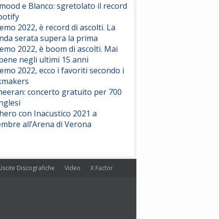
ood e Blanco: sgretolato il record
potify
emo 2022, è record di ascolti. La
nda serata supera la prima
emo 2022, è boom di ascolti. Mai
 bene negli ultimi 15 anni
emo 2022, ecco i favoriti secondo i
kmakers
heeran: concerto gratuito per 700
nglesi
hero con Inacustico 2021 a
embre all’Arena di Verona
Uscite Discografiche
Video
X Factor