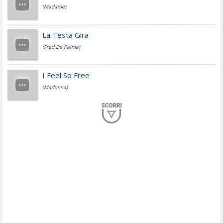
(Madame)
Fedez
La Testa Gira
(Fred De Palma)
Simone Cristicchi
I Feel So Free
(Madonna)
Lucio Dalla
Al Mio Paese
(Serena Brancale)
ModÃ
Free To Love
(Duran Duran)
Marco Masini
Let Me Be
(Second Voice (The))