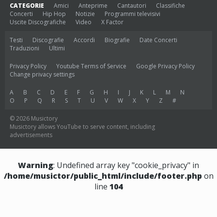
CATEGORIE
Amici
Anteprime
Cantautori
Classifiche
Concerti
Hip Hop
Notizie
Programmi televisivi
Uscite Discografiche
Video
X Factor
Testi
Discografie
Accordi
Biografie
Date Concerti
Traduzioni
Ultimi
Privacy Policy
Youtube Terms of Service
Google Privacy Policy
Change privacy settings
A
B
C
D
E
F
G
H
I
J
K
L
M
N
O
P
Q
R
S
T
U
V
W
X
Y
Z
#
© 2026 Musictory
Musictory allows YouTube to serve content, including
advertisements
Warning
: Undefined array key "cookie_privacy" in
/home/musictor/public_html/include/footer.php
on
line
104