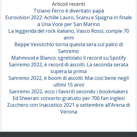
(Olivia Dean)
Articoli recenti
Tiziano Ferro è diventato papà
Eurovision 2022: Achille Lauro, Scanu e Spagna in finale
Serenamente
a Una Voce per San Marino
(Juli)
La leggenda del rock italiano, Vasco Rossi, compie 70
anni
Beppe Vessicchio torna questa sera sul palco di
Sanremo
Mahmood e Blanco: sgretolato il record su Spotify
Sanremo 2022, è record di ascolti. La seconda serata
supera la prima
Sanremo 2022, è boom di ascolti. Mai così bene negli
ultimi 15 anni
Sanremo 2022, ecco i favoriti secondo i bookmakers
Ed Sheeran: concerto gratuito per 700 fan inglesi
Zucchero con Inacustico 2021 a settembre all’Arena di
Verona