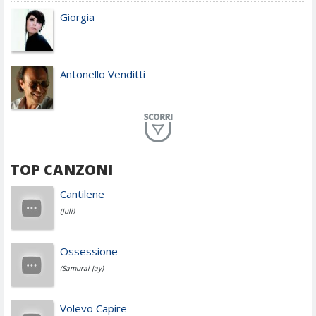
Giorgia
Antonello Venditti
Planet Funk
TOP CANZONI
Achille Lauro
Cantilene
(Juli)
Cesare Cremonini
Ossessione
(Samurai Jay)
Jovanotti
Volevo Capire