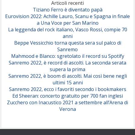
(Olivia Dean)
Articoli recenti
Tiziano Ferro è diventato papà
Eurovision 2022: Achille Lauro, Scanu e Spagna in finale
Serenamente
a Una Voce per San Marino
(Juli)
La leggenda del rock italiano, Vasco Rossi, compie 70
anni
Beppe Vessicchio torna questa sera sul palco di
Sanremo
Mahmood e Blanco: sgretolato il record su Spotify
Sanremo 2022, è record di ascolti. La seconda serata
supera la prima
Sanremo 2022, è boom di ascolti. Mai così bene negli
ultimi 15 anni
Sanremo 2022, ecco i favoriti secondo i bookmakers
Ed Sheeran: concerto gratuito per 700 fan inglesi
Zucchero con Inacustico 2021 a settembre all’Arena di
Verona