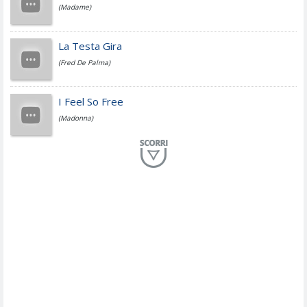
(Madame)
Fedez
La Testa Gira
(Fred De Palma)
Simone Cristicchi
I Feel So Free
(Madonna)
Lucio Dalla
Al Mio Paese
(Serena Brancale)
ModÃ
Free To Love
(Duran Duran)
Marco Masini
Let Me Be
(Second Voice (The))