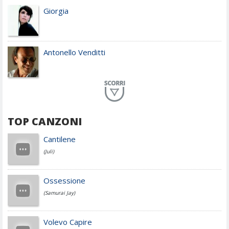
Giorgia
Antonello Venditti
Planet Funk
TOP CANZONI
Achille Lauro
Cantilene
(Juli)
Cesare Cremonini
Ossessione
(Samurai Jay)
Jovanotti
Volevo Capire