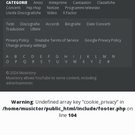
CATEGORIE
Amici
Anteprime
Cantautori
Classifiche
Concerti
Hip Hop
Notizie
Programmi televisivi
Uscite Discografiche
Video
X Factor
Testi
Discografie
Accordi
Biografie
Date Concerti
Traduzioni
Ultimi
Privacy Policy
Youtube Terms of Service
Google Privacy Policy
Change privacy settings
A
B
C
D
E
F
G
H
I
J
K
L
M
N
O
P
Q
R
S
T
U
V
W
X
Y
Z
#
© 2026 Musictory
Musictory allows YouTube to serve content, including
advertisements
Warning
: Undefined array key "cookie_privacy" in
/home/musictor/public_html/include/footer.php
on
line
104