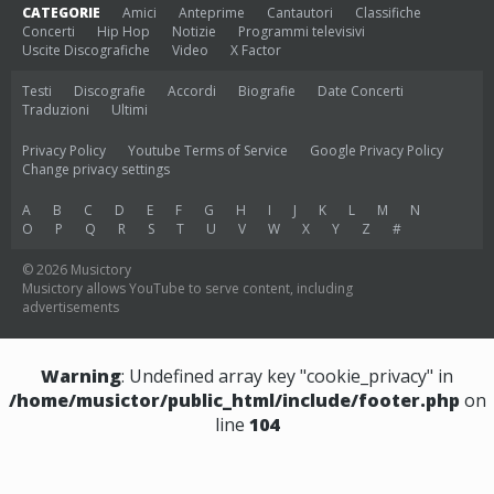
CATEGORIE
Amici
Anteprime
Cantautori
Classifiche
Concerti
Hip Hop
Notizie
Programmi televisivi
Uscite Discografiche
Video
X Factor
Testi
Discografie
Accordi
Biografie
Date Concerti
Traduzioni
Ultimi
Privacy Policy
Youtube Terms of Service
Google Privacy Policy
Change privacy settings
A
B
C
D
E
F
G
H
I
J
K
L
M
N
O
P
Q
R
S
T
U
V
W
X
Y
Z
#
© 2026 Musictory
Musictory allows YouTube to serve content, including
advertisements
Warning
: Undefined array key "cookie_privacy" in
/home/musictor/public_html/include/footer.php
on
line
104