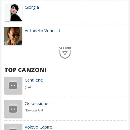
Giorgia
Antonello Venditti
Planet Funk
TOP CANZONI
Achille Lauro
Cantilene
(Juli)
Cesare Cremonini
Ossessione
(Samurai Jay)
Jovanotti
Volevo Capire