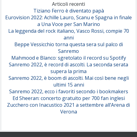
(Olivia Dean)
Articoli recenti
Tiziano Ferro è diventato papà
Eurovision 2022: Achille Lauro, Scanu e Spagna in finale
Serenamente
a Una Voce per San Marino
(Juli)
La leggenda del rock italiano, Vasco Rossi, compie 70
anni
Beppe Vessicchio torna questa sera sul palco di
Sanremo
Mahmood e Blanco: sgretolato il record su Spotify
Sanremo 2022, è record di ascolti. La seconda serata
supera la prima
Sanremo 2022, è boom di ascolti. Mai così bene negli
ultimi 15 anni
Sanremo 2022, ecco i favoriti secondo i bookmakers
Ed Sheeran: concerto gratuito per 700 fan inglesi
Zucchero con Inacustico 2021 a settembre all’Arena di
Verona