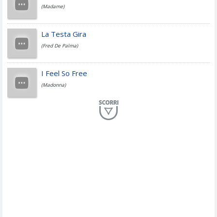
(Madame)
Fedez
La Testa Gira
(Fred De Palma)
Simone Cristicchi
I Feel So Free
(Madonna)
Lucio Dalla
Al Mio Paese
(Serena Brancale)
ModÃ
Free To Love
(Duran Duran)
Marco Masini
Let Me Be
(Second Voice (The))