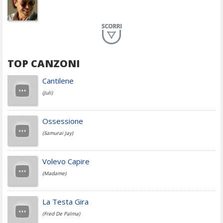
Planet Funk
TOP CANZONI
Achille Lauro
Cantilene
(Juli)
Cesare Cremonini
Ossessione
(Samurai Jay)
Jovanotti
Volevo Capire
(Madame)
Fedez
La Testa Gira
(Fred De Palma)