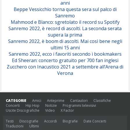
anni
Beppe Vessicchio torna questa sera sul palco di
Sanremo
Mahmood e Blanco: sgretolato il record su Spotify
Sanremo 2022, è record di ascolti. La seconda serata
supera la prima
Sanremo 2022, è boom di ascolti. Mai così bene negli
ultimi 15 anni
Sanremo 2022, ecco i favoriti secondo i bookmakers
Ed Sheeran: concerto gratuito per 700 fan inglesi
Zucchero con Inacustico 2021 a settembre all’Arena di
Verona
CATEGORIE
Amici
Anteprime
Cantautori
Classifiche
Concerti
Hip Hop
Notizie
Programmi televisivi
Uscite Discografiche
Video
X Factor
Testi
Discografie
Accordi
Biografie
Date Concerti
Traduzioni
Ultimi