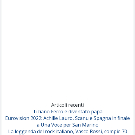
(Muse)
Nothing But Thieves
Per Sempre Si
(Sal da Vinci)
Pinguini Tattici Nucleari
Canzone Estiva
(Annalisa Scarrone)
Rose Villain
Comuni Immortali
(Achille Lauro)
Marracash
So Easy (To Fall In Love)
(Olivia Dean)
Articoli recenti
Tiziano Ferro è diventato papà
Eurovision 2022: Achille Lauro, Scanu e Spagna in finale
Serenamente
a Una Voce per San Marino
(Juli)
La leggenda del rock italiano, Vasco Rossi, compie 70