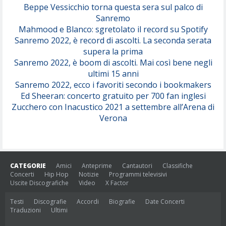
Beppe Vessicchio torna questa sera sul palco di
Sanremo
Mahmood e Blanco: sgretolato il record su Spotify
Sanremo 2022, è record di ascolti. La seconda serata
supera la prima
Sanremo 2022, è boom di ascolti. Mai così bene negli
ultimi 15 anni
Sanremo 2022, ecco i favoriti secondo i bookmakers
Ed Sheeran: concerto gratuito per 700 fan inglesi
Zucchero con Inacustico 2021 a settembre all’Arena di
Verona
CATEGORIE
Amici
Anteprime
Cantautori
Classifiche
Concerti
Hip Hop
Notizie
Programmi televisivi
Uscite Discografiche
Video
X Factor
Testi
Discografie
Accordi
Biografie
Date Concerti
Traduzioni
Ultimi