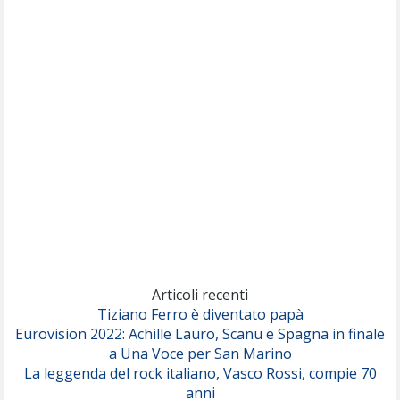
(Muse)
Nothing But Thieves
Per Sempre Si
(Sal da Vinci)
Pinguini Tattici Nucleari
Canzone Estiva
(Annalisa Scarrone)
Rose Villain
Comuni Immortali
(Achille Lauro)
Marracash
So Easy (To Fall In Love)
(Olivia Dean)
Articoli recenti
Tiziano Ferro è diventato papà
Eurovision 2022: Achille Lauro, Scanu e Spagna in finale
Serenamente
a Una Voce per San Marino
(Juli)
La leggenda del rock italiano, Vasco Rossi, compie 70
anni