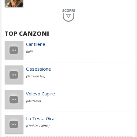
Planet Funk
TOP CANZONI
Achille Lauro
Cantilene
(Juli)
Cesare Cremonini
Ossessione
(Samurai Jay)
Jovanotti
Volevo Capire
(Madame)
Fedez
La Testa Gira
(Fred De Palma)